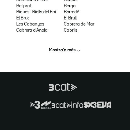
Barcelona ciutat
Begues
Bellprat
Berga
Bigues i Riells del Fai
Borredà
El Bruc
El Brull
Les Cabanyes
Cabrera de Mar
Cabrera d'Anoia
Cabrils
Mostra’n més