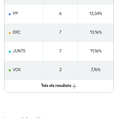
PP
6
13,34%
ERC
7
13,16%
JUNTS
7
11,16%
VOX
2
7,76%
Tots els resultats