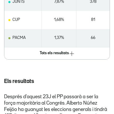
JUNTS
7,87%
378
CUP
1,68%
81
PACMA
1,37%
66
Tots els resultats
Els resultats
Després d'aquest 23J el PP passarà a ser la
força majoritària al Congrés. Alberto Núñez
Feijóo ha guanyat les eleccions generals i tindrà