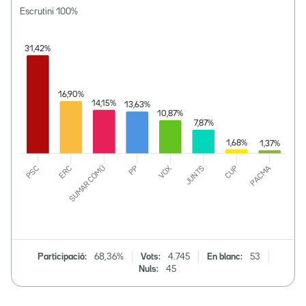
Escrutini
100
%
Participació:
68,36%
Vots:
4.745
En blanc:
53
Nuls:
45