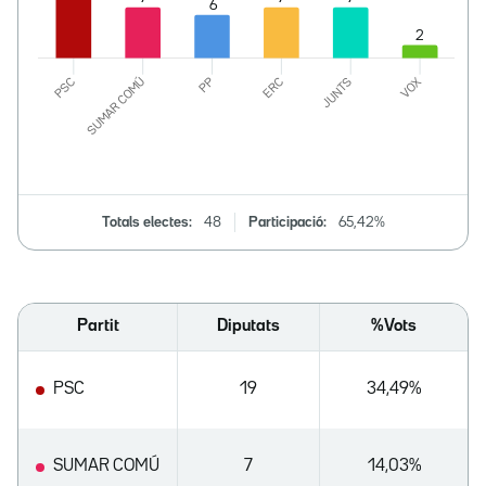
Totals electes:
48
Participació:
65,42%
Partit
Diputats
%Vots
PSC
19
34,49%
SUMAR COMÚ
7
14,03%