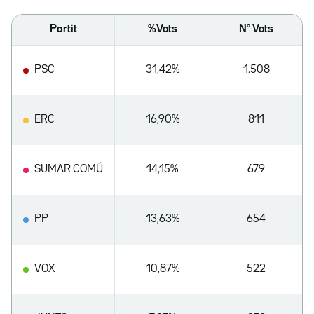
Partit
%Vots
Nº Vots
PSC
31,42%
1.508
ERC
16,90%
811
SUMAR COMÚ
14,15%
679
PP
13,63%
654
VOX
10,87%
522