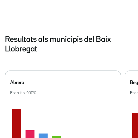
Resultats als municipis del Baix
Llobregat
Abrera
Beg
Escrutini
100
%
Escr