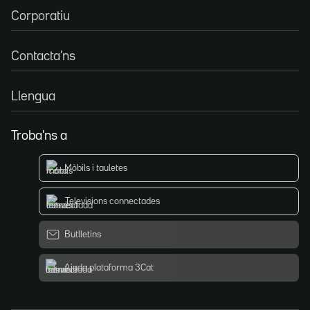
Corporatiu
Contacta'ns
Llengua
Troba'ns a
Mòbils i tauletes
Televisions connectades
Butlletins
Ajuda plataforma 3Cat