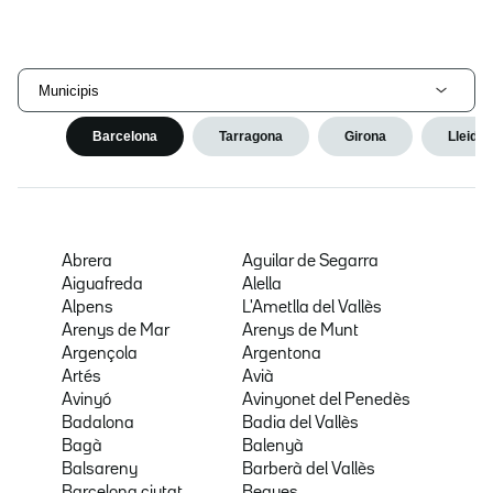
Municipis
Barcelona
Tarragona
Girona
Lleida
Abrera
Aguilar de Segarra
Aiguafreda
Alella
Alpens
L'Ametlla del Vallès
Arenys de Mar
Arenys de Munt
Argençola
Argentona
Artés
Avià
Avinyó
Avinyonet del Penedès
Badalona
Badia del Vallès
Bagà
Balenyà
Balsareny
Barberà del Vallès