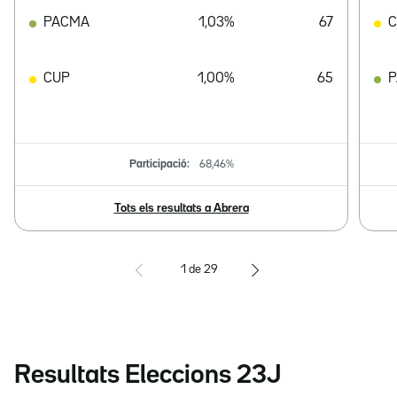
PACMA
1,03%
67
CUP
1,00%
65
Participació:
68,46%
Tots els resultats a Abrera
1
de
29
Resultats Eleccions 23J