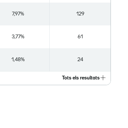
7,97%
129
3,77%
61
1,48%
24
Tots els resultats