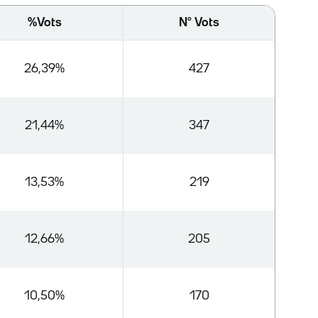
%Vots
Nº Vots
26,39%
427
21,44%
347
13,53%
219
12,66%
205
10,50%
170