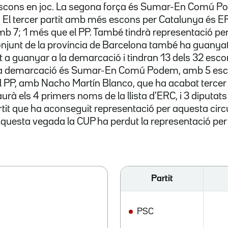
 escons en joc. La segona força és Sumar-En Comú P
. El tercer partit amb més escons per Catalunya és E
mb 7; 1 més que el PP. També tindrà representació pe
onjunt de la província de Barcelona també ha guanyat
t a guanyar a la demarcació i tindran 13 dels 32 esco
 la demarcació és Sumar-En Comú Podem, amb 5 es
el PP, amb Nacho Martín Blanco, que ha acabat tercer
urà els 4 primers noms de la llista d'ERC, i 3 diputat
rtit que ha aconseguit representació per aquesta cir
questa vegada la CUP ha perdut la representació per
Partit
PSC