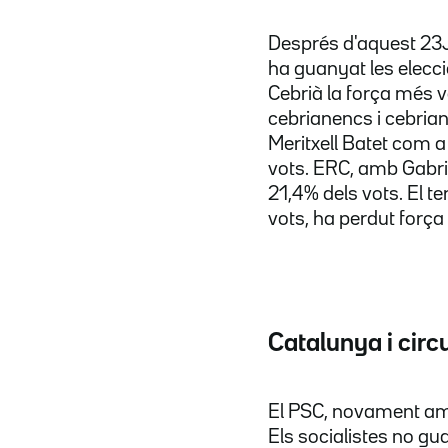
Després d'aquest 23J 
ha guanyat les elecci
Cebrià la força més v
cebrianencs i cebrian
Meritxell Batet com 
vots. ERC, amb Gabri
21,4% dels vots. El 
vots, ha perdut força 
Catalunya i cir
El PSC, novament amb 
Els socialistes no g