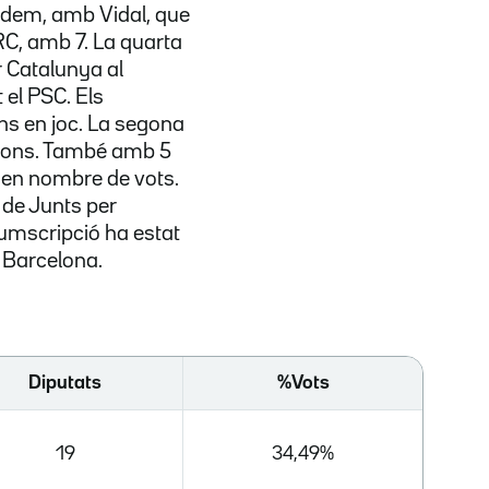
odem, amb Vidal, que
RC, amb 7. La quarta
r Catalunya al
 el PSC. Els
ns en joc. La segona
cons. També amb 5
 en nombre de vots.
s de Junts per
cumscripció ha estat
 Barcelona.
Diputats
%Vots
19
34,49%