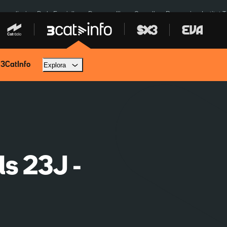
res eclipsi
De la Espriella
Dos anys Illa
Granollers Paraguai
Institut 
 3CatInfo
Explora
ls 23J -