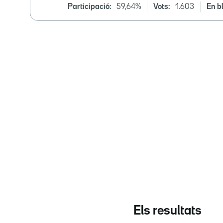
Participació:
59,64%
Vots:
1.603
En b
Els resultats