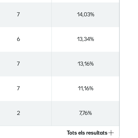
7
14,03%
6
13,34%
7
13,16%
7
11,16%
2
7,76%
Tots els resultats