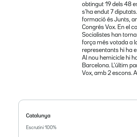
obtingut 19 dels 48
s'ha endut 7 diputats
formació és Junts, a
Congrés Vox. En el c
Socialistes han torna
força més votada a
representants hi ha 
Al nou hemicicle hi ha
Barcelona. L'últim pa
Vox, amb 2 escons. A
Catalunya
Escrutini
100
%