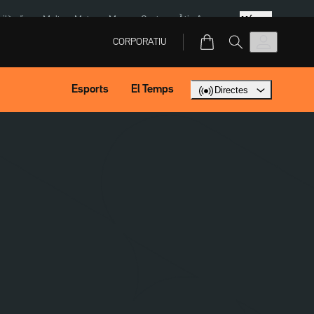
Més
Tailàndia
Multa a Meta
Menors Ceuta
Àtic Ayuso
CORPORATIU
Esports
El Temps
Directes