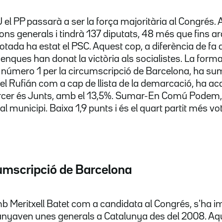
el PP passarà a ser la força majoritària al Congrés. 
ons generals i tindrà 137 diputats, 48 més que fins ar
otada ha estat el PSC. Aquest cop, a diferència de fa 
enques han donat la victòria als socialistes. La form
a número 1 per la circumscripció de Barcelona, ha su
el Rufián com a cap de llista de la demarcació, ha a
tercer és Junts, amb el 13,5%. Sumar-En Comú Podem,
al municipi. Baixa 1,9 punts i és el quart partit més vot
cumscripció de Barcelona
Meritxell Batet com a candidata al Congrés, s'ha imp
uanyaven unes generals a Catalunya des del 2008. Aq