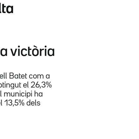
lta
a victòria
ell Batet com a
btingut el 26,3%
l municipi ha
el 13,5% dels