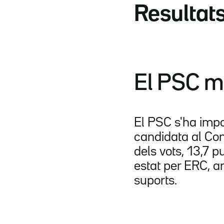
Resultats
El PSC mil
El PSC s'ha impo
candidata al Con
dels vots, 13,7 
estat per ERC, a
suports.