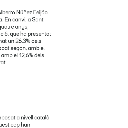
Alberto Núñez Feijóo
a. En canvi, a Sant
quatre anys,
ació, que ha presentat
mat un 26,3% dels
cabat segon, amb el
 amb el 12,6% dels
at.
osat a nivell català.
uest cop han