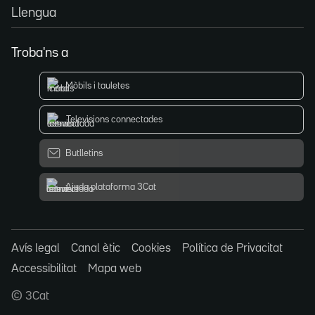
Llengua
Troba'ns a
Mòbils i tauletes
Televisions connectades
Butlletins
Ajuda plataforma 3Cat
Avís legal
Canal ètic
Cookies
Política de Privacitat
Accessibilitat
Mapa web
© 3Cat