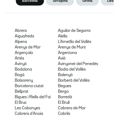
Barcelona
Tarragona
Girona
Lleida
Abrera
Aguilar de Segarra
Aiguafreda
Alella
Alpens
L'Ametlla del Vallès
Arenys de Mar
Arenys de Munt
Argençola
Argentona
Artés
Avià
Avinyó
Avinyonet del Penedès
Badalona
Badia del Vallès
Bagà
Balenyà
Balsareny
Barberà del Vallès
Barcelona ciutat
Begues
Bellprat
Berga
Bigues i Riells del Fai
Borredà
El Bruc
El Brull
Les Cabanyes
Cabrera de Mar
Cabrera d'Anoia
Cabrils