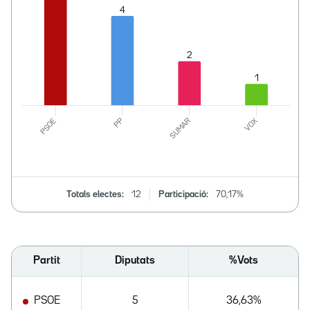
Totals electes:
12
Participació:
70,17%
Partit
Diputats
%Vots
PSOE
5
36,63%