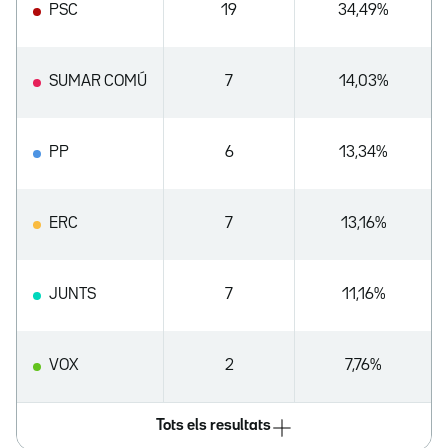
PSC
19
34,49%
SUMAR COMÚ
7
14,03%
PP
6
13,34%
ERC
7
13,16%
JUNTS
7
11,16%
VOX
2
7,76%
Tots els resultats