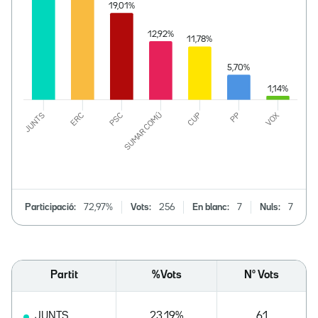
Participació:
72,97%
Vots:
256
En blanc:
7
Nuls:
7
Partit
%Vots
Nº Vots
JUNTS
23,19%
61