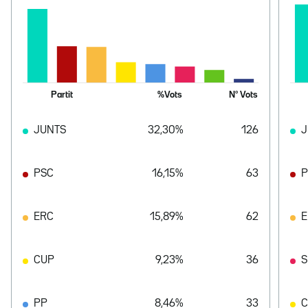
Partit
%Vots
Nº Vots
JUNTS
32,30%
126
J
PSC
16,15%
63
P
ERC
15,89%
62
E
CUP
9,23%
36
S
PP
8,46%
33