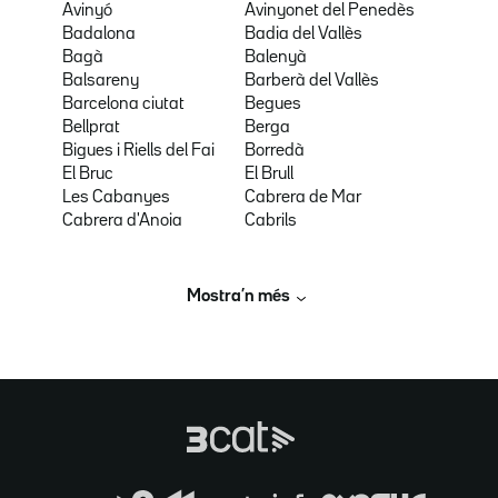
Avinyó
Avinyonet del Penedès
Badalona
Badia del Vallès
Bagà
Balenyà
Balsareny
Barberà del Vallès
Barcelona ciutat
Begues
Bellprat
Berga
Bigues i Riells del Fai
Borredà
El Bruc
El Brull
Les Cabanyes
Cabrera de Mar
Cabrera d'Anoia
Cabrils
Mostra’n més