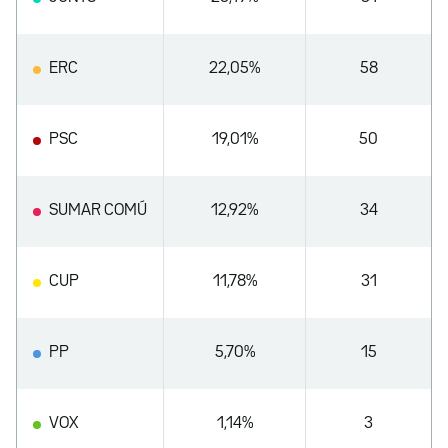
ERC
22,05%
58
PSC
19,01%
50
SUMAR COMÚ
12,92%
34
CUP
11,78%
31
PP
5,70%
15
VOX
1,14%
3