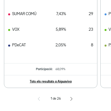
SUMAR COMÚ
7,43%
29
VOX
5,89%
23
V
PDeCAT
2,05%
8
Participació:
68,09%
Tots els resultats a Aiguaviva
1
de
26