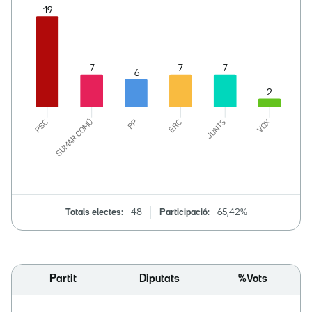
Totals electes:
48
Participació:
65,42%
Partit
Diputats
%Vots