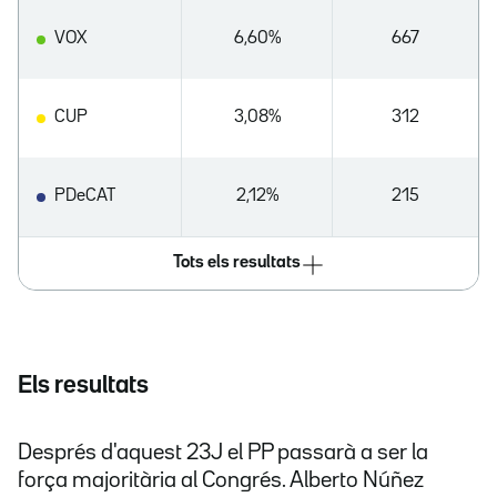
VOX
6,60%
667
CUP
3,08%
312
PDeCAT
2,12%
215
Tots els resultats
Els resultats
Després d'aquest 23J el PP passarà a ser la
força majoritària al Congrés. Alberto Núñez