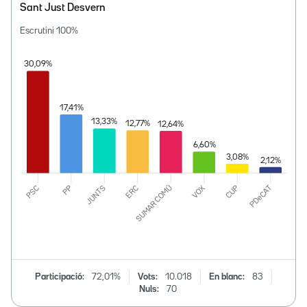
Sant Just Desvern
Escrutini
100
%
Participació:
72,01%
Vots:
10.018
En blanc:
83
Nuls:
70