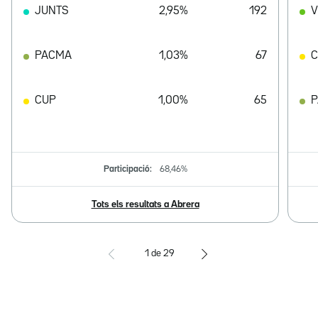
JUNTS
2,95%
192
V
PACMA
1,03%
67
CUP
1,00%
65
Participació:
68,46%
Tots els resultats a Abrera
1
de
29