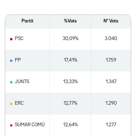
Partit
%Vots
Nº Vots
PSC
30,09%
3.040
PP
17,41%
1.759
JUNTS
13,33%
1.347
ERC
12,77%
1.290
SUMAR COMÚ
12,64%
1.277