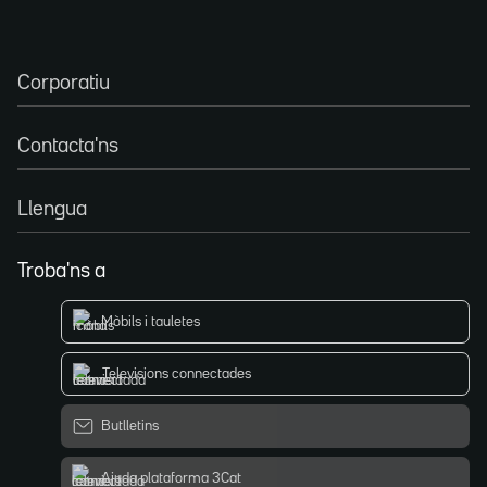
Corporatiu
Contacta'ns
Llengua
Troba'ns a
Mòbils i tauletes
Televisions connectades
Butlletins
Ajuda plataforma 3Cat