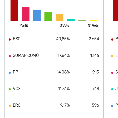
Partit
%Vots
Nº Vots
PSC
40,85%
2.654
P
SUMAR COMÚ
17,64%
1.146
E
PP
14,08%
915
S
VOX
11,51%
748
J
ERC
9,17%
596