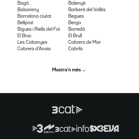
Bagà
Balenyà
Balsareny
Barberà del Vallès
Barcelona ciutat
Begues
Bellprat
Berga
Bigues i Riells del Fai
Borredà
El Bruc
El Brull
Les Cabanyes
Cabrera de Mar
Cabrera d'Anoia
Cabrils
Mostra’n més