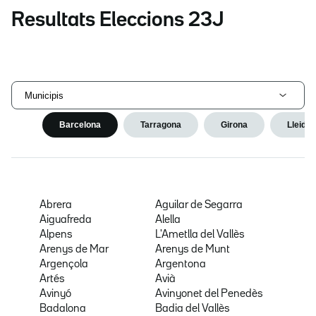
Resultats Eleccions 23J
Municipis
Barcelona
Tarragona
Girona
Lleida
Abrera
Aguilar de Segarra
Aiguafreda
Alella
Alpens
L'Ametlla del Vallès
Arenys de Mar
Arenys de Munt
Argençola
Argentona
Artés
Avià
Avinyó
Avinyonet del Penedès
Badalona
Badia del Vallès