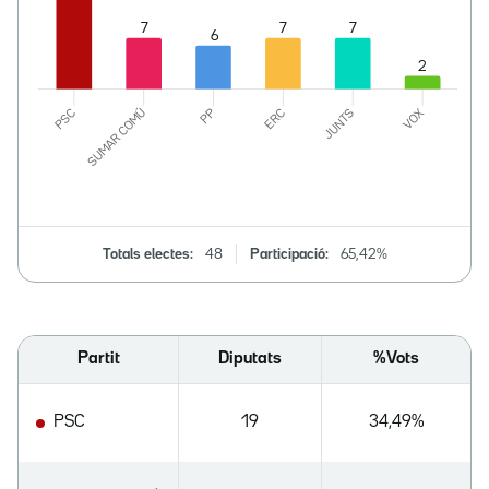
Totals electes:
48
Participació:
65,42%
Partit
Diputats
%Vots
PSC
19
34,49%