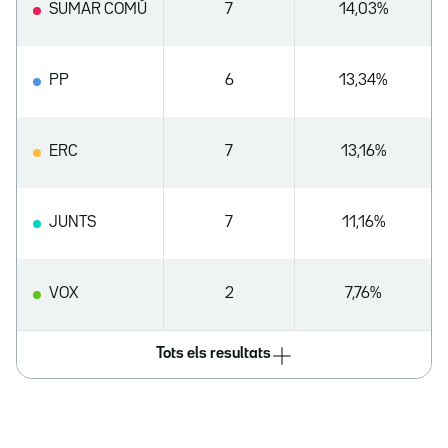
SUMAR COMÚ
7
14,03%
PP
6
13,34%
ERC
7
13,16%
JUNTS
7
11,16%
VOX
2
7,76%
Tots els resultats