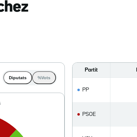
nchez
Partit
Diputats
%Vots
PP
PSOE