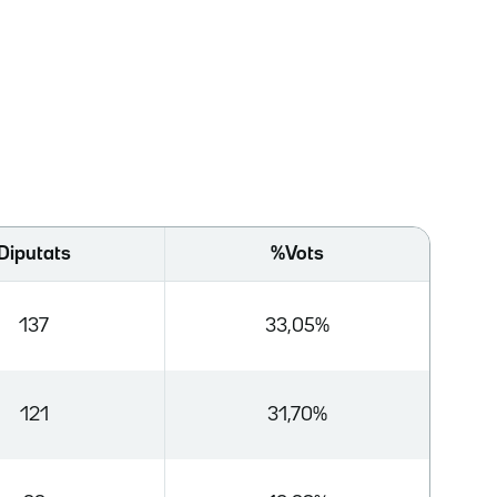
Diputats
%Vots
137
33,05%
121
31,70%