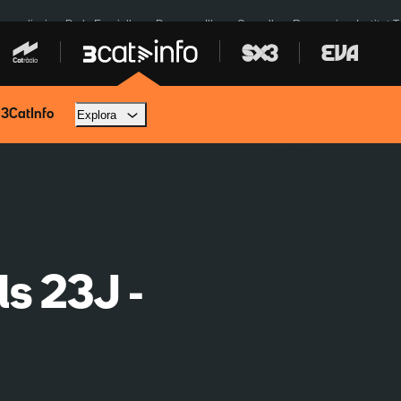
res eclipsi
De la Espriella
Dos anys Illa
Granollers Paraguai
Institut 
 3CatInfo
Explora
ls 23J -