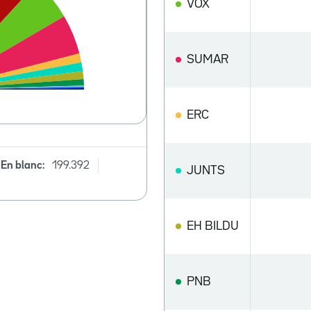
VOX
SUMAR
ERC
En blanc:
199.392
JUNTS
EH BILDU
PNB