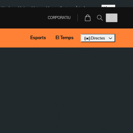
Més
Tailàndia
Multa a Meta
Menors Ceuta
Àtic Ayuso
CORPORATIU
Esports
El Temps
Directes