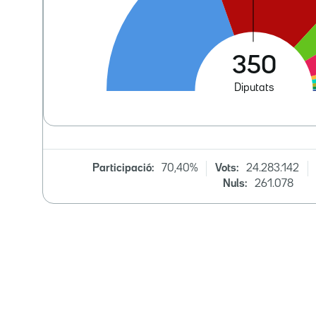
Participació:
70,40%
Vots:
24.283.142
Nuls:
261.078