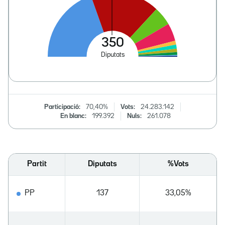
Participació:
70,40%
Vots:
24.283.142
En blanc:
199.392
Nuls:
261.078
Partit
Diputats
%Vots
PP
137
33,05%