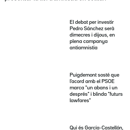
El debat per investir
Pedro Sánchez serà
dimecres i dijous, en
plena campanya
antiamnistia
Puigdemont sosté que
l'acord amb el PSOE
marca "un abans i un
després" i blinda "futurs
lawfares"
Qui és García-Castellón,