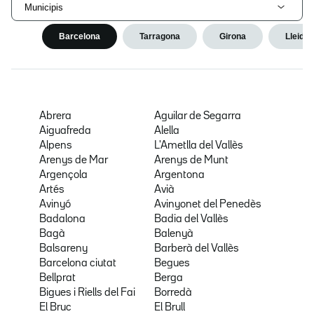
Municipis
Barcelona
Tarragona
Girona
Lleida
Abrera
Aguilar de Segarra
Aiguafreda
Alella
Alpens
L'Ametlla del Vallès
Arenys de Mar
Arenys de Munt
Argençola
Argentona
Artés
Avià
Avinyó
Avinyonet del Penedès
Badalona
Badia del Vallès
Bagà
Balenyà
Balsareny
Barberà del Vallès
Barcelona ciutat
Begues
Bellprat
Berga
Bigues i Riells del Fai
Borredà
El Bruc
El Brull