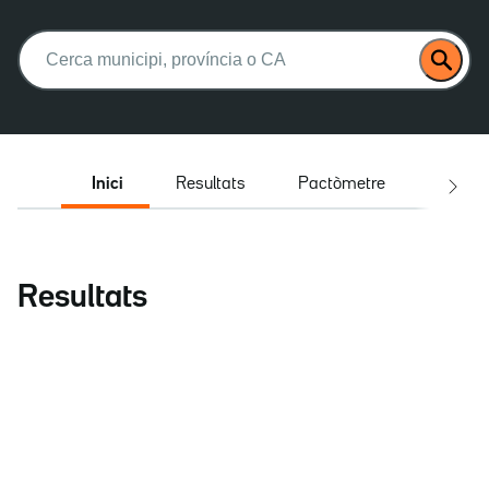
Buscar:
Inici
Resultats
Pactòmetre
Entrev
Resultats