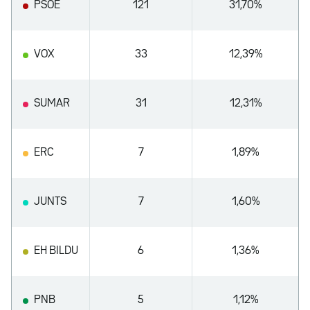
PSOE
121
31,70%
VOX
33
12,39%
SUMAR
31
12,31%
ERC
7
1,89%
JUNTS
7
1,60%
EH BILDU
6
1,36%
PNB
5
1,12%