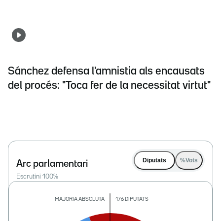
Sánchez defensa l'amnistia als encausats
del procés: "Toca fer de la necessitat virtut"
Diputats
%Vots
Arc parlamentari
Escrutini
100
%