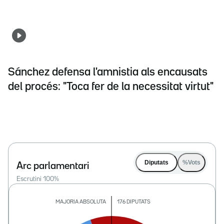
Sánchez defensa l'amnistia als encausats
del procés: "Toca fer de la necessitat virtut"
Diputats
%Vots
Arc parlamentari
Escrutini
100
%