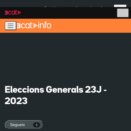
Anar
Anar
Més
a
al
És notícia:
Ceuta
Menors Ceuta
la
contingut
navegació
principal
Eleccions Generals 23J -
2023
Segueix