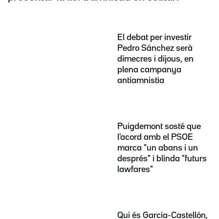
El debat per investir
Pedro Sánchez serà
dimecres i dijous, en
plena campanya
antiamnistia
Puigdemont sosté que
l'acord amb el PSOE
marca "un abans i un
després" i blinda "futurs
lawfares"
Qui és García-Castellón,