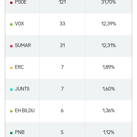
PSOE
121
31,70%
VOX
33
12,39%
SUMAR
31
12,31%
ERC
7
1,89%
JUNTS
7
1,60%
EH BILDU
6
1,36%
PNB
5
1,12%