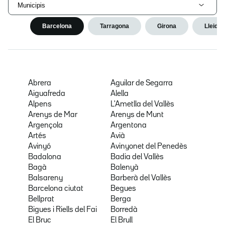
Municipis
Barcelona
Tarragona
Girona
Lleida
Abrera
Aguilar de Segarra
Aiguafreda
Alella
Alpens
L'Ametlla del Vallès
Arenys de Mar
Arenys de Munt
Argençola
Argentona
Artés
Avià
Avinyó
Avinyonet del Penedès
Badalona
Badia del Vallès
Bagà
Balenyà
Balsareny
Barberà del Vallès
Barcelona ciutat
Begues
Bellprat
Berga
Bigues i Riells del Fai
Borredà
El Bruc
El Brull