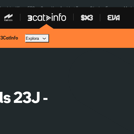
ardejos Kíiv
ERC
SpaceX
Accident Tona
Sánchez Europa
Marla
 3CatInfo
Explora
ls 23J -