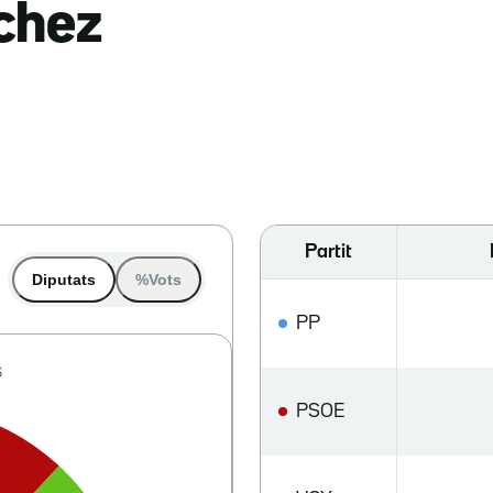
nchez
Partit
Diputats
%Vots
PP
PSOE