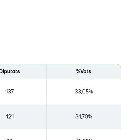
Diputats
%Vots
137
33,05%
121
31,70%