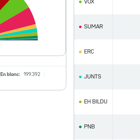
VOX
SUMAR
ERC
En blanc:
199.392
JUNTS
EH BILDU
PNB