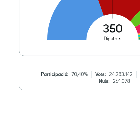
Participació:
70,40%
Vots:
24.283.142
Nuls:
261.078