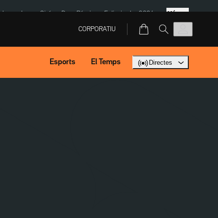
Més
ska
Jaume Giró
Dron Rússia
Eclipsi solar 2026
CORPORATIU
Esports
El Temps
Directes