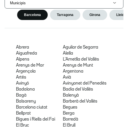
Municipis
Barcelona
Tarragona
Girona
Lleida
Abrera
Aguilar de Segarra
Aiguafreda
Alella
Alpens
L'Ametlla del Vallès
Arenys de Mar
Arenys de Munt
Argençola
Argentona
Artés
Avià
Avinyó
Avinyonet del Penedès
Badalona
Badia del Vallès
Bagà
Balenyà
Balsareny
Barberà del Vallès
Barcelona ciutat
Begues
Bellprat
Berga
Bigues i Riells del Fai
Borredà
El Bruc
El Brull