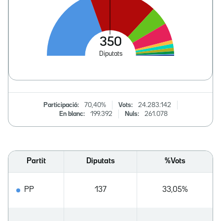
Participació:
70,40%
Vots:
24.283.142
En blanc:
199.392
Nuls:
261.078
Partit
Diputats
%Vots
PP
137
33,05%