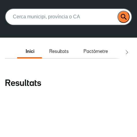
Buscar:
Inici
Resultats
Pactòmetre
Entrev
Resultats