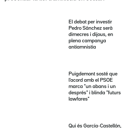
El debat per investir
Pedro Sánchez serà
dimecres i dijous, en
plena campanya
antiamnistia
Puigdemont sosté que
l'acord amb el PSOE
marca "un abans i un
després" i blinda "futurs
lawfares"
Qui és García-Castellón,