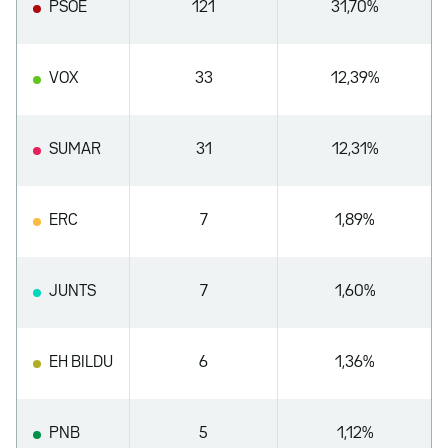
PSOE
121
31,70%
VOX
33
12,39%
SUMAR
31
12,31%
ERC
7
1,89%
JUNTS
7
1,60%
EH BILDU
6
1,36%
PNB
5
1,12%