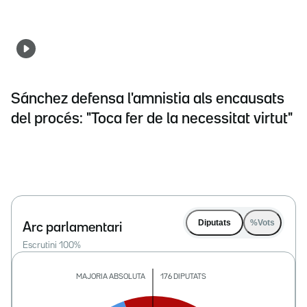
Sánchez defensa l'amnistia als encausats
del procés: "Toca fer de la necessitat virtut"
Diputats
%Vots
Arc parlamentari
Escrutini
100
%