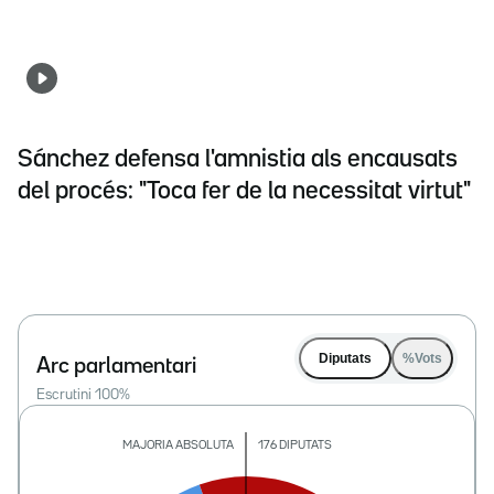
Sánchez defensa l'amnistia als encausats
del procés: "Toca fer de la necessitat virtut"
Diputats
%Vots
Arc parlamentari
Escrutini
100
%