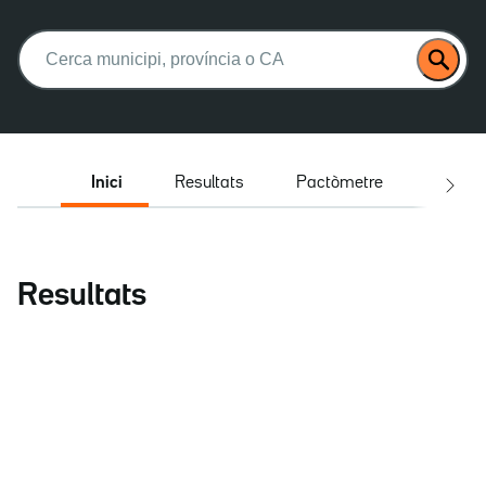
Buscar:
Inici
Resultats
Pactòmetre
Entrev
Resultats