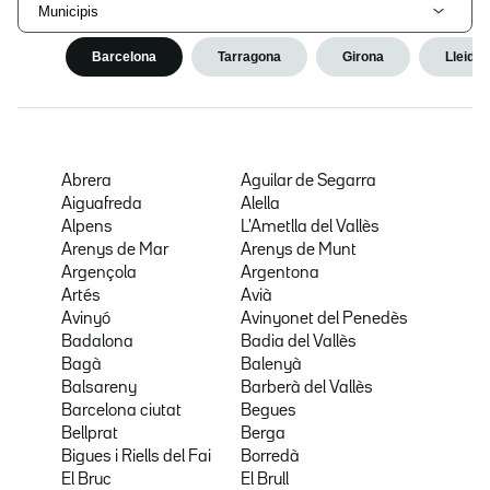
Municipis
Barcelona
Tarragona
Girona
Lleida
Abrera
Aguilar de Segarra
Aiguafreda
Alella
Alpens
L'Ametlla del Vallès
Arenys de Mar
Arenys de Munt
Argençola
Argentona
Artés
Avià
Avinyó
Avinyonet del Penedès
Badalona
Badia del Vallès
Bagà
Balenyà
Balsareny
Barberà del Vallès
Barcelona ciutat
Begues
Bellprat
Berga
Bigues i Riells del Fai
Borredà
El Bruc
El Brull