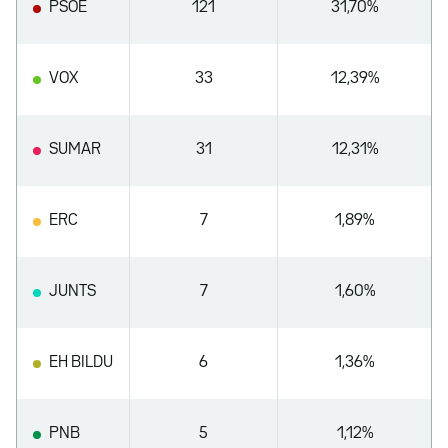
PSOE
121
31,70%
VOX
33
12,39%
SUMAR
31
12,31%
ERC
7
1,89%
JUNTS
7
1,60%
EH BILDU
6
1,36%
PNB
5
1,12%