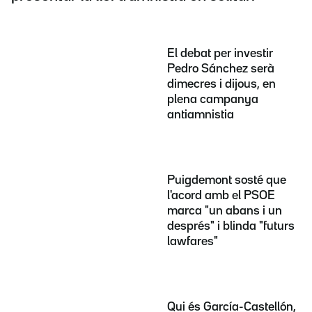
El debat per investir
Pedro Sánchez serà
dimecres i dijous, en
plena campanya
antiamnistia
Puigdemont sosté que
l'acord amb el PSOE
marca "un abans i un
després" i blinda "futurs
lawfares"
Qui és García-Castellón,