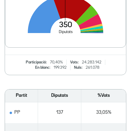
Participació:
70,40%
Vots:
24.283.142
En blanc:
199.392
Nuls:
261.078
Partit
Diputats
%Vots
PP
137
33,05%