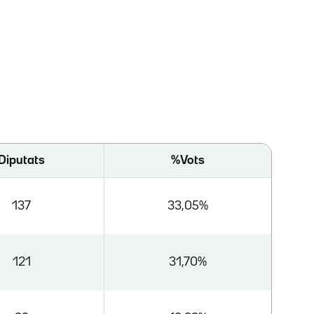
Diputats
%Vots
137
33,05%
121
31,70%