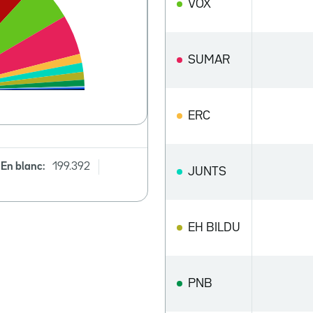
VOX
SUMAR
ERC
En blanc:
199.392
JUNTS
EH BILDU
PNB