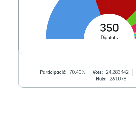
Participació:
70,40%
Vots:
24.283.142
Nuls:
261.078