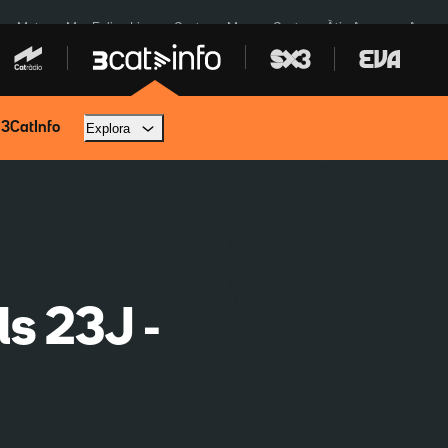
a a Meta
Mor Felipe Lipe
Ceuta
Menors Ceuta
Àtic Ayuso
Aparca
 3CatInfo
Explora
ls 23J -