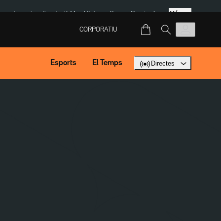
Més
ment agost
Fundació Mas Miró
eBay
Perpinyà
CORPORATIU
Esports
El Temps
Directes