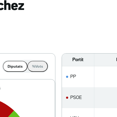
nchez
Partit
Diputats
%Vots
PP
PSOE