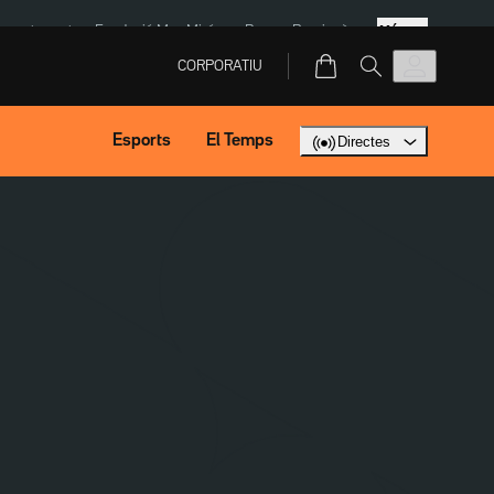
Més
ment agost
Fundació Mas Miró
eBay
Perpinyà
CORPORATIU
Esports
El Temps
Directes