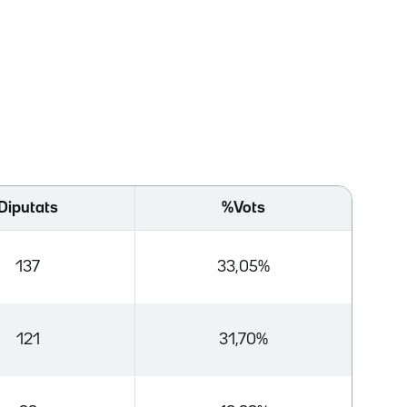
Diputats
%Vots
137
33,05%
121
31,70%