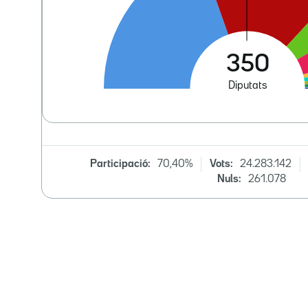
Participació:
70,40%
Vots:
24.283.142
Nuls:
261.078