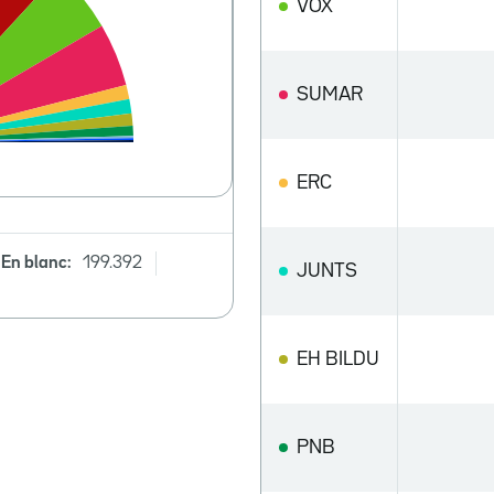
VOX
SUMAR
ERC
En blanc:
199.392
JUNTS
EH BILDU
PNB