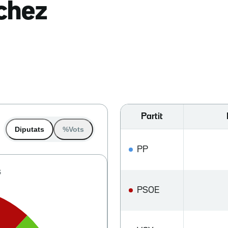
nchez
Partit
Diputats
%Vots
PP
PSOE