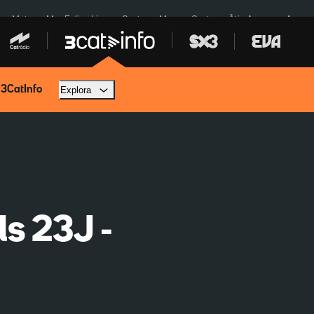
a a Meta
Mor Felipe Lipe
Ceuta
Menors Ceuta
Àtic Ayuso
Aparca
 3CatInfo
Explora
ls 23J -