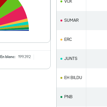
VOX
SUMAR
ERC
En blanc:
199.392
JUNTS
EH BILDU
PNB