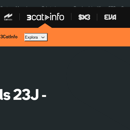
 Ceuta
Mercabarna
Robatoris coure
Bombardejos Kíiv
ERC
Spac
 3CatInfo
Explora
ls 23J -