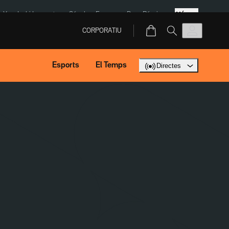
Més
eX
Isaki Lacuesta
Sánchez Europa
Dron Rússia
CORPORATIU
Esports
El Temps
Directes