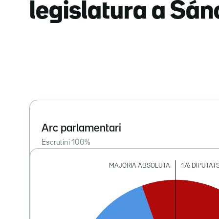
legislatura a Sá
Arc parlamentari
Escrutini
100
%