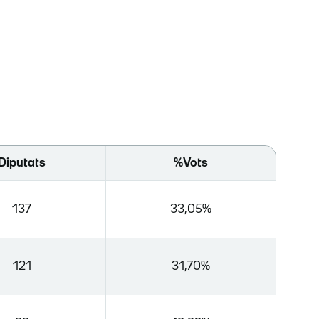
Diputats
%Vots
137
33,05%
121
31,70%