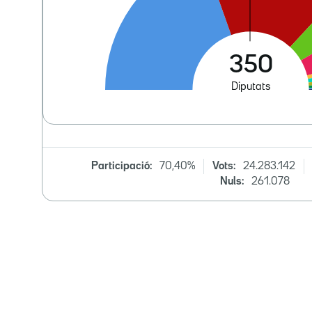
Participació:
70,40%
Vots:
24.283.142
Nuls:
261.078