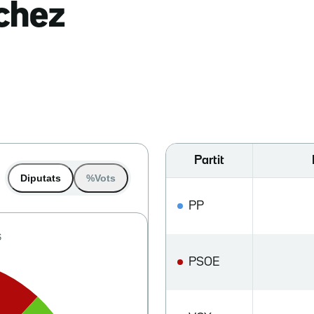
nchez
Partit
Diputats
%Vots
PP
PSOE