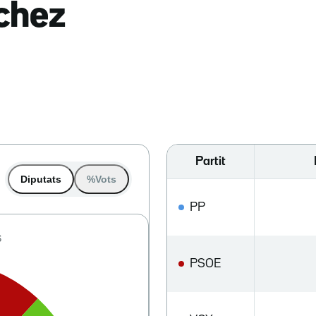
nchez
Partit
Diputats
%Vots
PP
PSOE