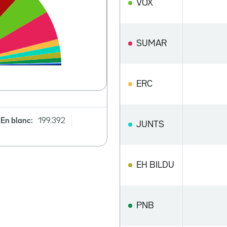
VOX
SUMAR
ERC
En blanc:
199.392
JUNTS
EH BILDU
PNB