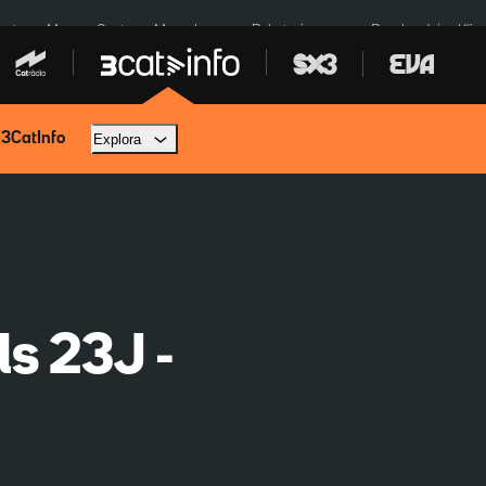
euta
Menors Ceuta
Mercabarna
Robatoris coure
Bombardejos Kíiv
 3CatInfo
Explora
ls 23J -