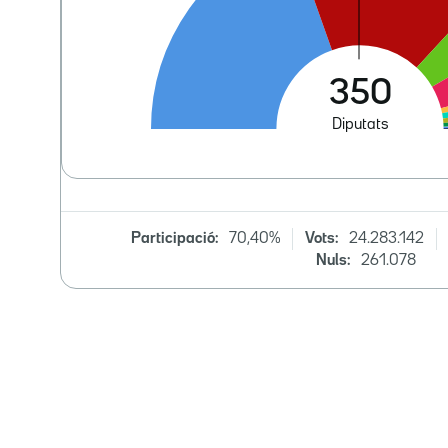
Participació:
70,40%
Vots:
24.283.142
Nuls:
261.078