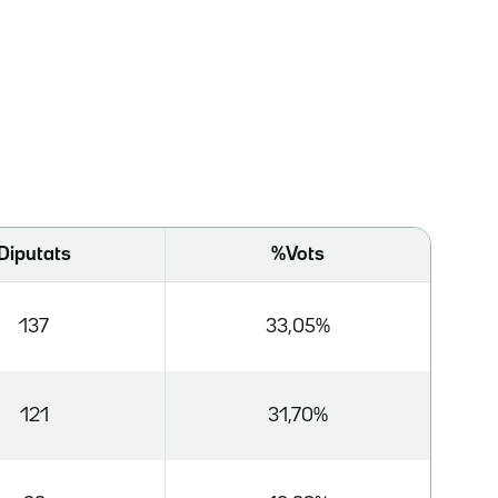
Diputats
%Vots
137
33,05%
121
31,70%