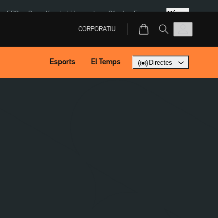
Més
ERC
SpaceX
Isaki Lacuesta
Sánchez Europa
CORPORATIU
Esports
El Temps
Directes