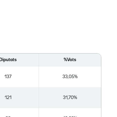
Diputats
%Vots
137
33,05%
121
31,70%