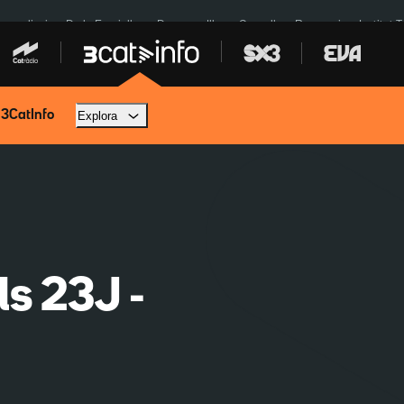
res eclipsi
De la Espriella
Dos anys Illa
Granollers Paraguai
Institut 
 3CatInfo
Explora
ls 23J -