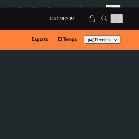
Més
Tailàndia
Multa a Meta
Menors Ceuta
Àtic Ayuso
CORPORATIU
Esports
El Temps
Directes