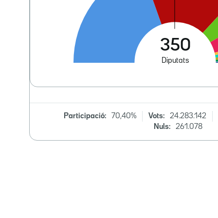
Participació:
70,40%
Vots:
24.283.142
Nuls:
261.078