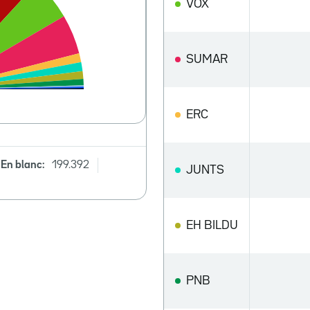
VOX
SUMAR
ERC
En blanc:
199.392
JUNTS
EH BILDU
PNB