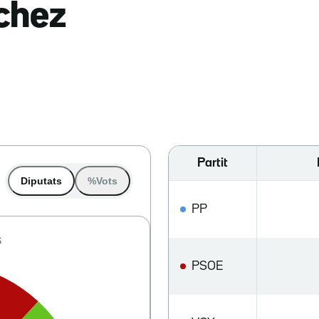
nchez
Partit
Diputats
%Vots
PP
PSOE