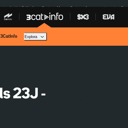
cat
Institut Tailàndia
Ceuta
Menors Ceuta
Aparcament agost
Fun
 3CatInfo
Explora
ls 23J -