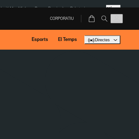
Més
dació Mas Miró
eBay
Perpinyà
Robatoris coure
CORPORATIU
Esports
El Temps
Directes