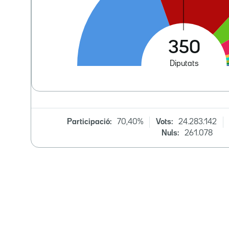
Participació:
70,40%
Vots:
24.283.142
Nuls:
261.078