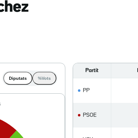
nchez
Partit
Diputats
%Vots
PP
PSOE