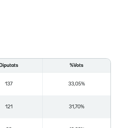
Diputats
%Vots
137
33,05%
121
31,70%