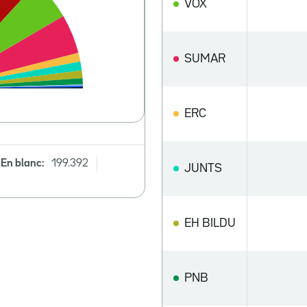
VOX
SUMAR
ERC
En blanc:
199.392
JUNTS
EH BILDU
PNB