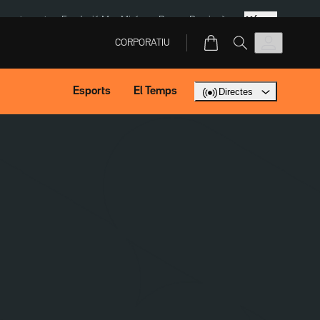
Més
ment agost
Fundació Mas Miró
eBay
Perpinyà
CORPORATIU
Esports
El Temps
Directes