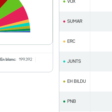
VOX
SUMAR
ERC
En blanc:
199.392
JUNTS
EH BILDU
PNB