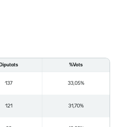
Diputats
%Vots
137
33,05%
121
31,70%