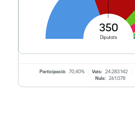
Participació:
70,40%
Vots:
24.283.142
Nuls:
261.078