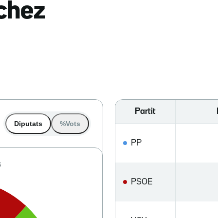
nchez
Partit
Diputats
%Vots
PP
PSOE