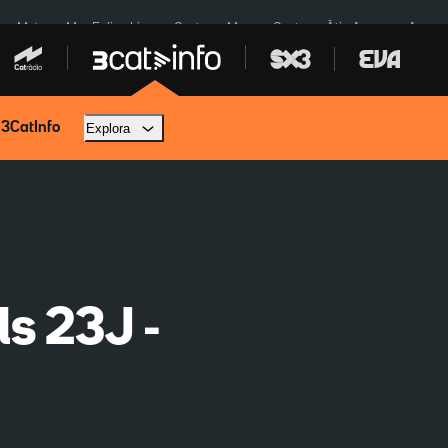
a a Meta
Mor Felipe Lipe
Ceuta
Menors Ceuta
Àtic Ayuso
Aparca
 3CatInfo
Explora
ls 23J -