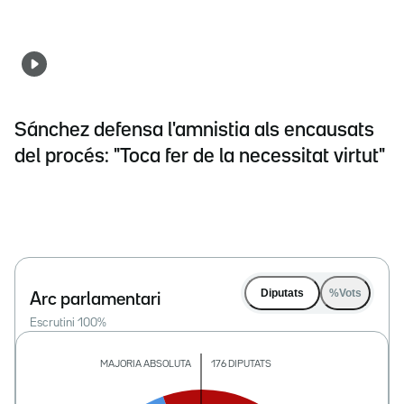
Sánchez defensa l'amnistia als encausats
del procés: "Toca fer de la necessitat virtut"
Diputats
%Vots
Arc parlamentari
Escrutini
100
%