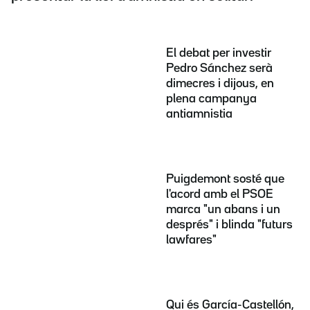
El debat per investir
Pedro Sánchez serà
dimecres i dijous, en
plena campanya
antiamnistia
Puigdemont sosté que
l'acord amb el PSOE
marca "un abans i un
després" i blinda "futurs
lawfares"
Qui és García-Castellón,