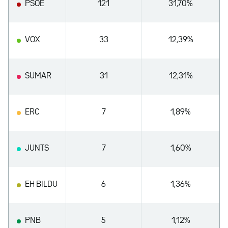
PSOE
121
31,70%
VOX
33
12,39%
SUMAR
31
12,31%
ERC
7
1,89%
JUNTS
7
1,60%
EH BILDU
6
1,36%
PNB
5
1,12%