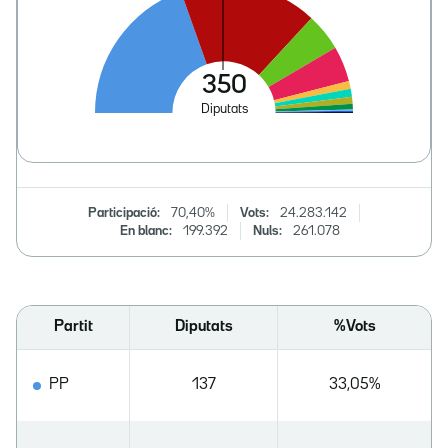
Participació:
70,40%
Vots:
24.283.142
En blanc:
199.392
Nuls:
261.078
Partit
Diputats
%Vots
PP
137
33,05%