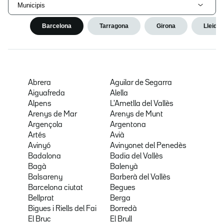
Municipis
Barcelona
Tarragona
Girona
Lleida
Abrera
Aguilar de Segarra
Aiguafreda
Alella
Alpens
L'Ametlla del Vallès
Arenys de Mar
Arenys de Munt
Argençola
Argentona
Artés
Avià
Avinyó
Avinyonet del Penedès
Badalona
Badia del Vallès
Bagà
Balenyà
Balsareny
Barberà del Vallès
Barcelona ciutat
Begues
Bellprat
Berga
Bigues i Riells del Fai
Borredà
El Bruc
El Brull