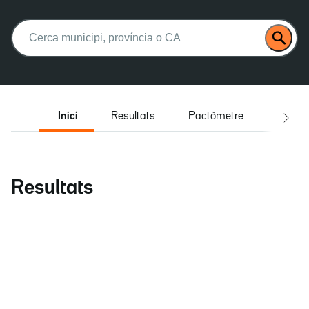
Buscar:
Inici
Resultats
Pactòmetre
Entrev
Resultats