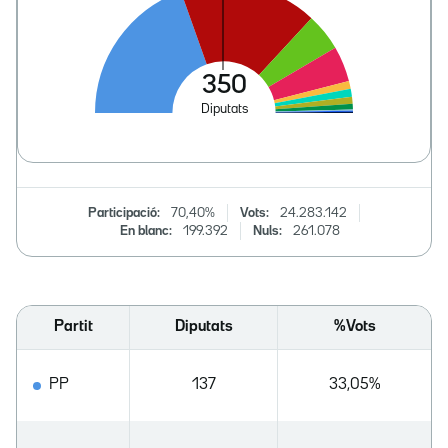
Participació:
70,40%
Vots:
24.283.142
En blanc:
199.392
Nuls:
261.078
Partit
Diputats
%Vots
PP
137
33,05%