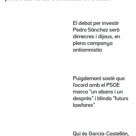
El debat per investir
Pedro Sánchez serà
dimecres i dijous, en
plena campanya
antiamnistia
Puigdemont sosté que
l'acord amb el PSOE
marca "un abans i un
després" i blinda "futurs
lawfares"
Qui és García-Castellón,