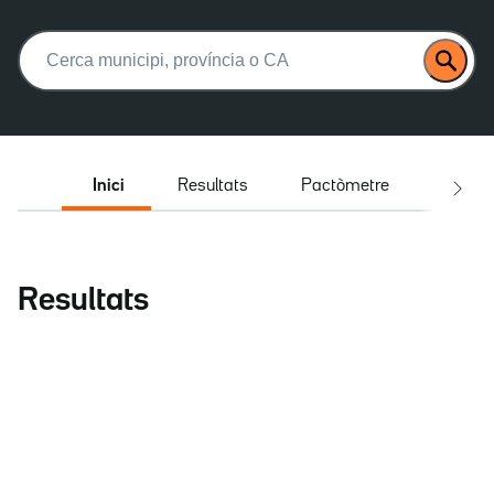
Buscar:
Inici
Resultats
Pactòmetre
Entrev
Resultats