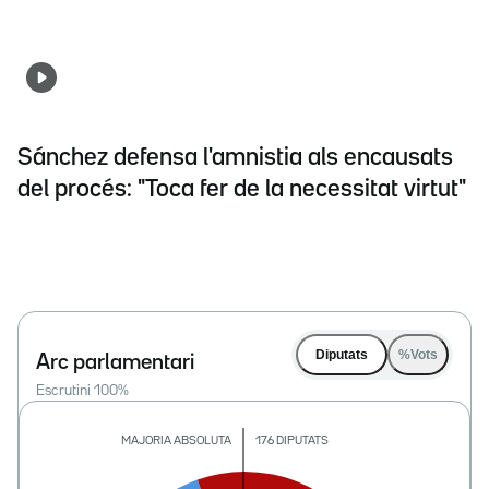
Sánchez defensa l'amnistia als encausats
del procés: "Toca fer de la necessitat virtut"
Diputats
%Vots
Arc parlamentari
Escrutini
100
%