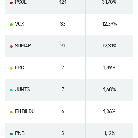
PSOE
121
31,70%
VOX
33
12,39%
SUMAR
31
12,31%
ERC
7
1,89%
JUNTS
7
1,60%
EH BILDU
6
1,36%
PNB
5
1,12%