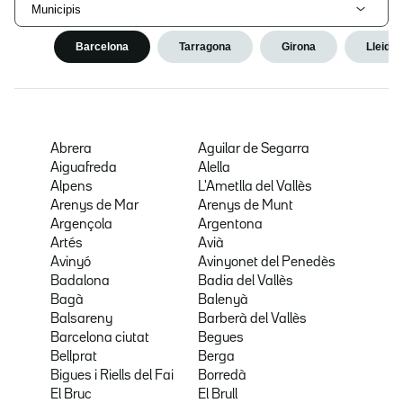
Municipis
Barcelona
Tarragona
Girona
Lleida
Abrera
Aguilar de Segarra
Aiguafreda
Alella
Alpens
L'Ametlla del Vallès
Arenys de Mar
Arenys de Munt
Argençola
Argentona
Artés
Avià
Avinyó
Avinyonet del Penedès
Badalona
Badia del Vallès
Bagà
Balenyà
Balsareny
Barberà del Vallès
Barcelona ciutat
Begues
Bellprat
Berga
Bigues i Riells del Fai
Borredà
El Bruc
El Brull