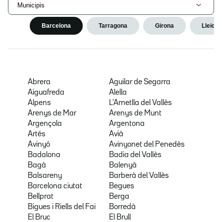
Municipis
Barcelona
Tarragona
Girona
Lleida
Abrera
Aguilar de Segarra
Aiguafreda
Alella
Alpens
L'Ametlla del Vallès
Arenys de Mar
Arenys de Munt
Argençola
Argentona
Artés
Avià
Avinyó
Avinyonet del Penedès
Badalona
Badia del Vallès
Bagà
Balenyà
Balsareny
Barberà del Vallès
Barcelona ciutat
Begues
Bellprat
Berga
Bigues i Riells del Fai
Borredà
El Bruc
El Brull