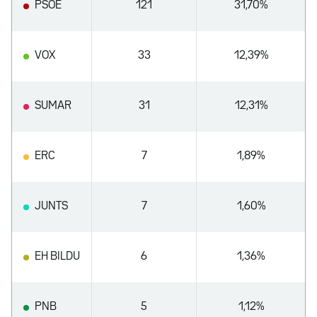
PSOE
121
31,70%
VOX
33
12,39%
SUMAR
31
12,31%
ERC
7
1,89%
JUNTS
7
1,60%
EH BILDU
6
1,36%
PNB
5
1,12%