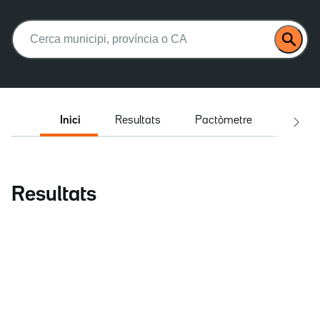
Buscar:
Inici
Resultats
Pactòmetre
Entrev
Resultats