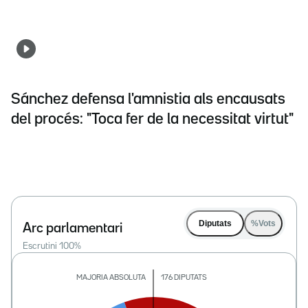
Sánchez defensa l'amnistia als encausats
del procés: "Toca fer de la necessitat virtut"
Diputats
%Vots
Arc parlamentari
Escrutini
100
%