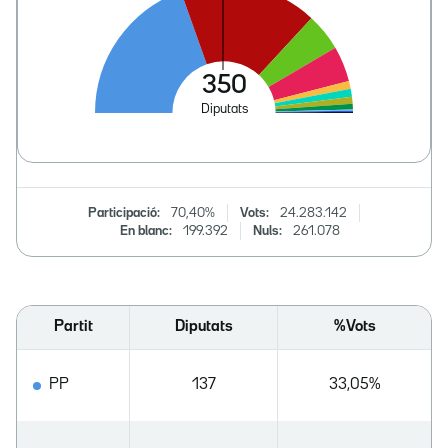
Participació:
70,40%
Vots:
24.283.142
En blanc:
199.392
Nuls:
261.078
Partit
Diputats
%Vots
PP
137
33,05%