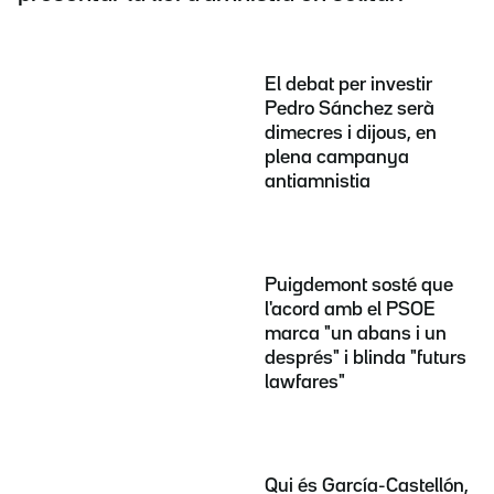
El debat per investir
Pedro Sánchez serà
dimecres i dijous, en
plena campanya
antiamnistia
Puigdemont sosté que
l'acord amb el PSOE
marca "un abans i un
després" i blinda "futurs
lawfares"
Qui és García-Castellón,