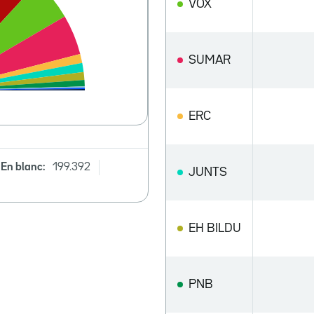
VOX
SUMAR
ERC
En blanc:
199.392
JUNTS
EH BILDU
PNB