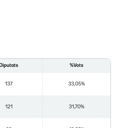
Diputats
%Vots
137
33,05%
121
31,70%