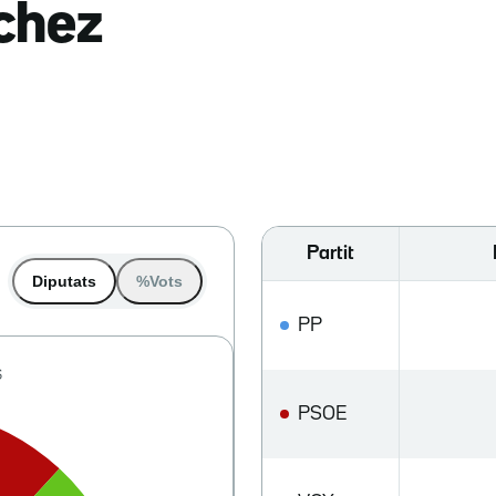
nchez
Partit
Diputats
%Vots
PP
PSOE