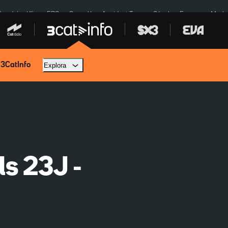
ardejos Kíiv
ERC
SpaceX
Accident Tona
Sánchez Europa
Marla
 3CatInfo
Explora
ls 23J -