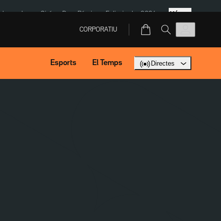
Més
ska
Jaume Giró
Dron Rússia
Eclipsi solar 2026
CORPORATIU
Esports
El Temps
Directes