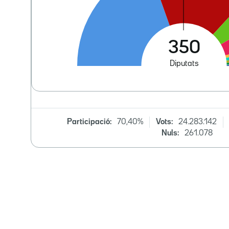
Participació:
70,40%
Vots:
24.283.142
Nuls:
261.078