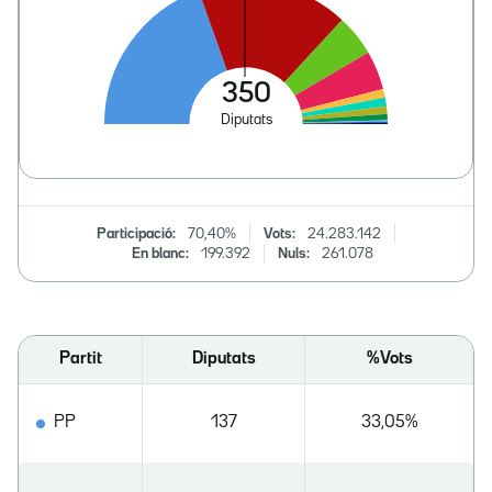
Participació:
70,40%
Vots:
24.283.142
En blanc:
199.392
Nuls:
261.078
Partit
Diputats
%Vots
PP
137
33,05%