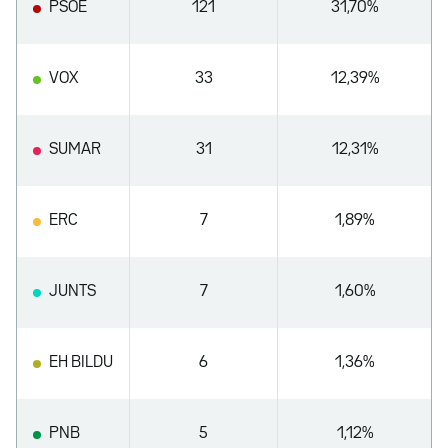
PSOE
121
31,70%
VOX
33
12,39%
SUMAR
31
12,31%
ERC
7
1,89%
JUNTS
7
1,60%
EH BILDU
6
1,36%
PNB
5
1,12%