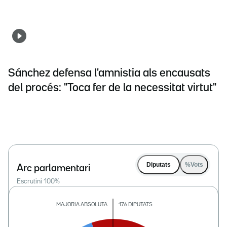
Sánchez defensa l'amnistia als encausats
del procés: "Toca fer de la necessitat virtut"
Diputats
%Vots
Arc parlamentari
Escrutini
100
%