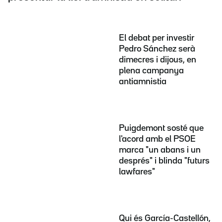
El debat per investir
Pedro Sánchez serà
dimecres i dijous, en
plena campanya
antiamnistia
Puigdemont sosté que
l'acord amb el PSOE
marca "un abans i un
després" i blinda "futurs
lawfares"
Qui és García-Castellón,