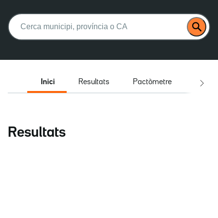
Buscar:
Inici
Resultats
Pactòmetre
Entrev
Resultats