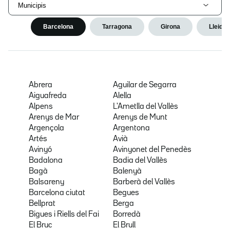
Municipis
Barcelona
Tarragona
Girona
Lleida
Abrera
Aguilar de Segarra
Aiguafreda
Alella
Alpens
L'Ametlla del Vallès
Arenys de Mar
Arenys de Munt
Argençola
Argentona
Artés
Avià
Avinyó
Avinyonet del Penedès
Badalona
Badia del Vallès
Bagà
Balenyà
Balsareny
Barberà del Vallès
Barcelona ciutat
Begues
Bellprat
Berga
Bigues i Riells del Fai
Borredà
El Bruc
El Brull