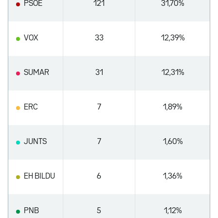
PSOE
121
31,70%
VOX
33
12,39%
SUMAR
31
12,31%
ERC
7
1,89%
JUNTS
7
1,60%
EH BILDU
6
1,36%
PNB
5
1,12%