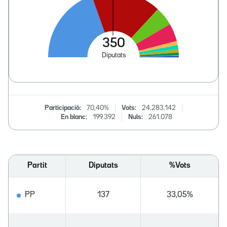
Participació:
70,40%
Vots:
24.283.142
En blanc:
199.392
Nuls:
261.078
Partit
Diputats
%Vots
PP
137
33,05%