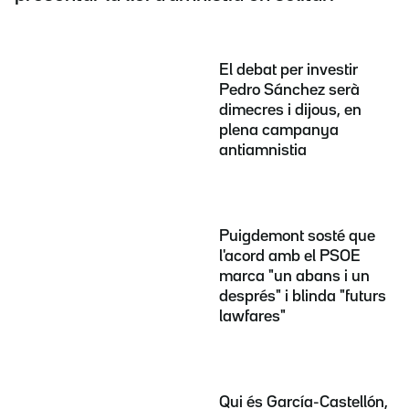
El debat per investir
Pedro Sánchez serà
dimecres i dijous, en
plena campanya
antiamnistia
Puigdemont sosté que
l'acord amb el PSOE
marca "un abans i un
després" i blinda "futurs
lawfares"
Qui és García-Castellón,