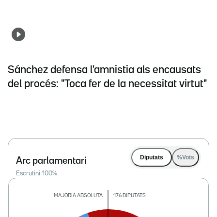
Sánchez defensa l'amnistia als encausats
del procés: "Toca fer de la necessitat virtut"
Diputats
%Vots
Arc parlamentari
Escrutini
100
%