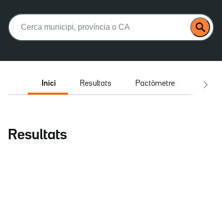
Buscar:
Inici
Resultats
Pactòmetre
Entrev
Resultats