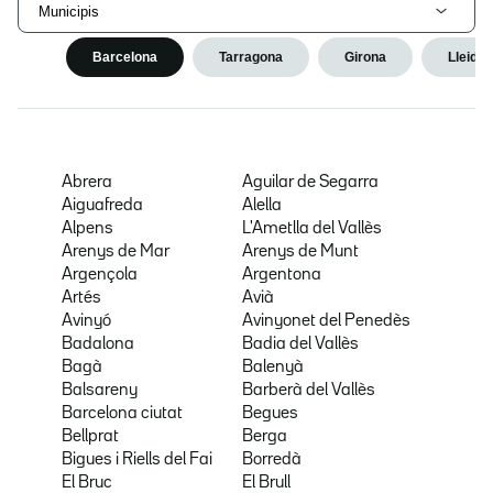
Municipis
Barcelona
Tarragona
Girona
Lleida
Abrera
Aguilar de Segarra
Aiguafreda
Alella
Alpens
L'Ametlla del Vallès
Arenys de Mar
Arenys de Munt
Argençola
Argentona
Artés
Avià
Avinyó
Avinyonet del Penedès
Badalona
Badia del Vallès
Bagà
Balenyà
Balsareny
Barberà del Vallès
Barcelona ciutat
Begues
Bellprat
Berga
Bigues i Riells del Fai
Borredà
El Bruc
El Brull