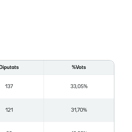
Diputats
%Vots
137
33,05%
121
31,70%