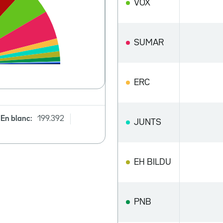
VOX
SUMAR
ERC
En blanc:
199.392
JUNTS
EH BILDU
PNB