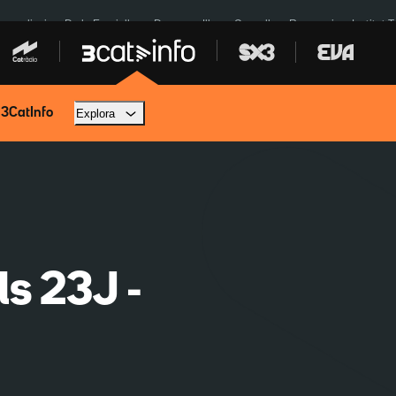
res eclipsi
De la Espriella
Dos anys Illa
Granollers Paraguai
Institut 
 3CatInfo
Explora
ls 23J -