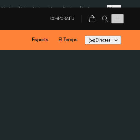
Més
Tailàndia
Multa a Meta
Menors Ceuta
Àtic Ayuso
CORPORATIU
Esports
El Temps
Directes