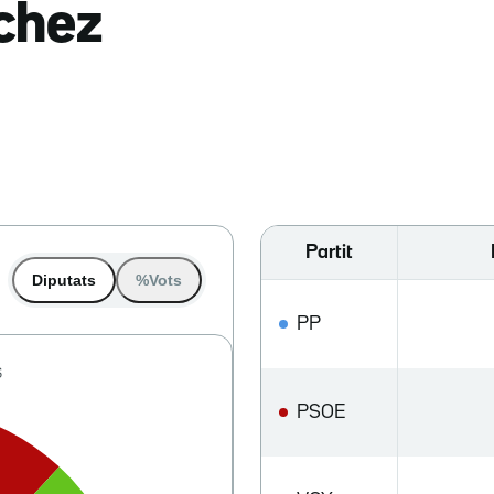
nchez
Partit
Diputats
%Vots
PP
PSOE