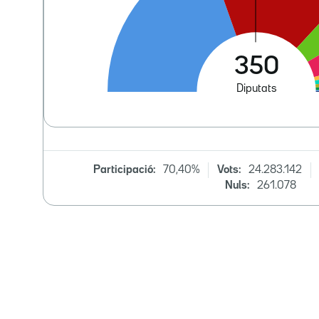
Participació:
70,40%
Vots:
24.283.142
Nuls:
261.078