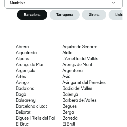
Municipis
Barcelona
Tarragona
Girona
Lleida
Abrera
Aguilar de Segarra
Aiguafreda
Alella
Alpens
L'Ametlla del Vallès
Arenys de Mar
Arenys de Munt
Argençola
Argentona
Artés
Avià
Avinyó
Avinyonet del Penedès
Badalona
Badia del Vallès
Bagà
Balenyà
Balsareny
Barberà del Vallès
Barcelona ciutat
Begues
Bellprat
Berga
Bigues i Riells del Fai
Borredà
El Bruc
El Brull