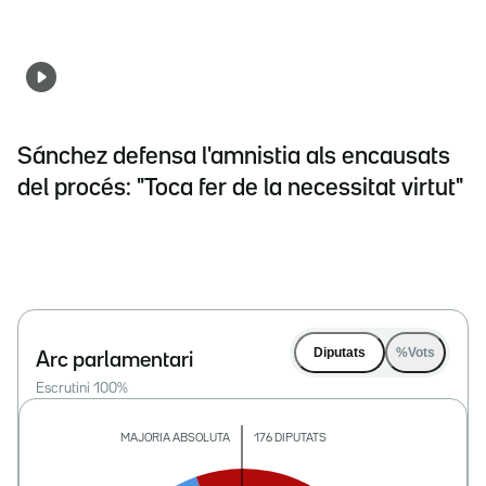
Sánchez defensa l'amnistia als encausats
del procés: "Toca fer de la necessitat virtut"
Diputats
%Vots
Arc parlamentari
Escrutini
100
%