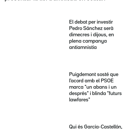
El debat per investir
Pedro Sánchez serà
dimecres i dijous, en
plena campanya
antiamnistia
Puigdemont sosté que
l'acord amb el PSOE
marca "un abans i un
després" i blinda "futurs
lawfares"
Qui és García-Castellón,