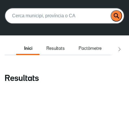
Buscar:
Inici
Resultats
Pactòmetre
Entrev
Resultats