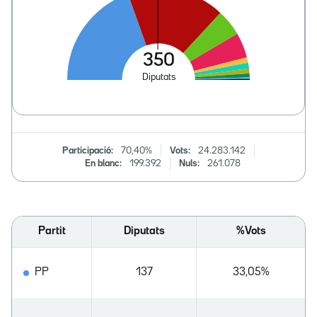
Participació:
70,40%
Vots:
24.283.142
En blanc:
199.392
Nuls:
261.078
Partit
Diputats
%Vots
PP
137
33,05%