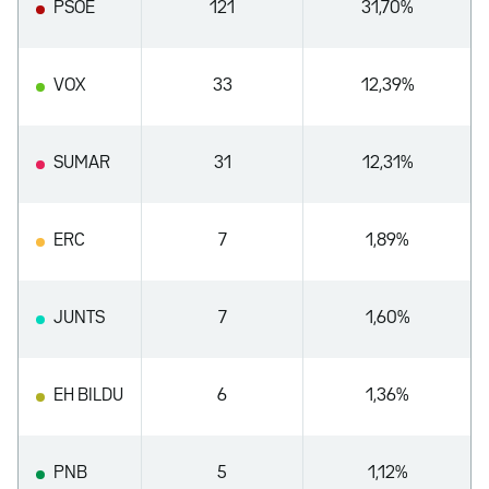
PSOE
121
31,70%
VOX
33
12,39%
SUMAR
31
12,31%
ERC
7
1,89%
JUNTS
7
1,60%
EH BILDU
6
1,36%
PNB
5
1,12%