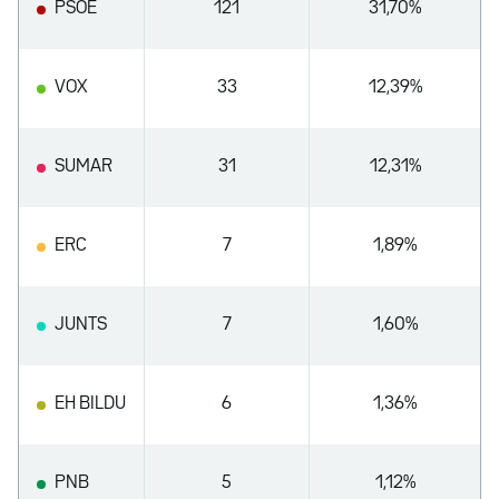
PSOE
121
31,70%
VOX
33
12,39%
SUMAR
31
12,31%
ERC
7
1,89%
JUNTS
7
1,60%
EH BILDU
6
1,36%
PNB
5
1,12%