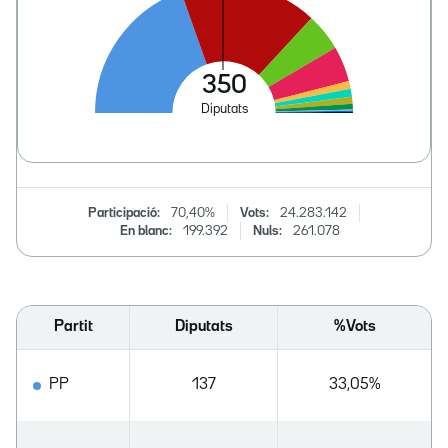
Participació:
70,40%
Vots:
24.283.142
En blanc:
199.392
Nuls:
261.078
Partit
Diputats
%Vots
PP
137
33,05%