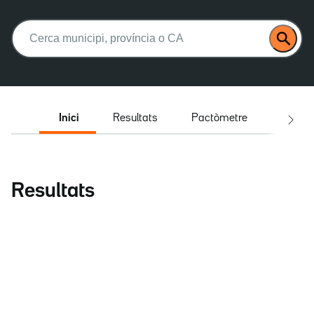
Buscar:
Inici
Resultats
Pactòmetre
Entrev
Resultats