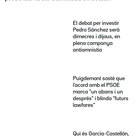
El debat per investir
Pedro Sánchez serà
dimecres i dijous, en
plena campanya
antiamnistia
Puigdemont sosté que
l'acord amb el PSOE
marca "un abans i un
després" i blinda "futurs
lawfares"
Qui és García-Castellón,