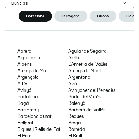
Municipis
Barcelona
Tarragona
Girona
Lleida
Abrera
Aguilar de Segarra
Aiguafreda
Alella
Alpens
L'Ametlla del Vallès
Arenys de Mar
Arenys de Munt
Argençola
Argentona
Artés
Avià
Avinyó
Avinyonet del Penedès
Badalona
Badia del Vallès
Bagà
Balenyà
Balsareny
Barberà del Vallès
Barcelona ciutat
Begues
Bellprat
Berga
Bigues i Riells del Fai
Borredà
El Bruc
El Brull