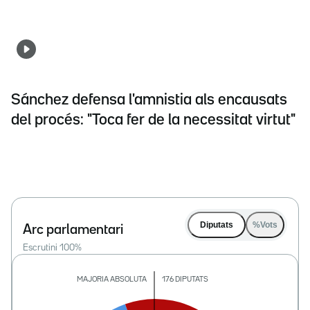
Sánchez defensa l'amnistia als encausats
del procés: "Toca fer de la necessitat virtut"
Diputats
%Vots
Arc parlamentari
Escrutini
100
%