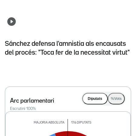
Sánchez defensa l'amnistia als encausats
del procés: "Toca fer de la necessitat virtut"
Diputats
%Vots
Arc parlamentari
Escrutini
100
%