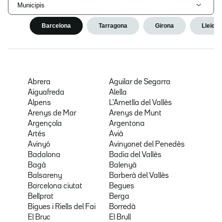
Municipis
Barcelona
Tarragona
Girona
Lleida
Abrera
Aguilar de Segarra
Aiguafreda
Alella
Alpens
L'Ametlla del Vallès
Arenys de Mar
Arenys de Munt
Argençola
Argentona
Artés
Avià
Avinyó
Avinyonet del Penedès
Badalona
Badia del Vallès
Bagà
Balenyà
Balsareny
Barberà del Vallès
Barcelona ciutat
Begues
Bellprat
Berga
Bigues i Riells del Fai
Borredà
El Bruc
El Brull