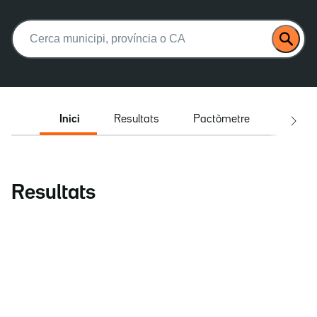
Buscar:
Inici
Resultats
Pactòmetre
Entrev
Resultats