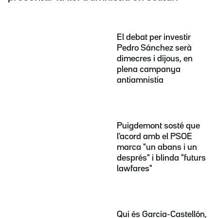
El debat per investir
Pedro Sánchez serà
dimecres i dijous, en
plena campanya
antiamnistia
Puigdemont sosté que
l'acord amb el PSOE
marca "un abans i un
després" i blinda "futurs
lawfares"
Qui és García-Castellón,