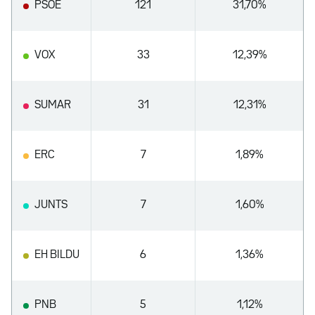
PSOE
121
31,70%
VOX
33
12,39%
SUMAR
31
12,31%
ERC
7
1,89%
JUNTS
7
1,60%
EH BILDU
6
1,36%
PNB
5
1,12%