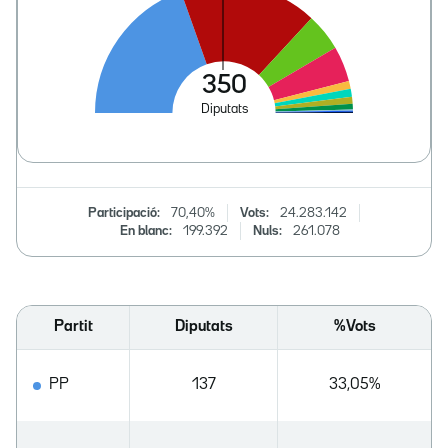
Participació:
70,40%
Vots:
24.283.142
En blanc:
199.392
Nuls:
261.078
Partit
Diputats
%Vots
PP
137
33,05%