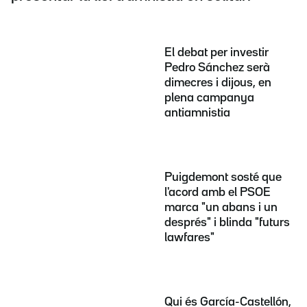
El debat per investir
Pedro Sánchez serà
dimecres i dijous, en
plena campanya
antiamnistia
Puigdemont sosté que
l'acord amb el PSOE
marca "un abans i un
després" i blinda "futurs
lawfares"
Qui és García-Castellón,