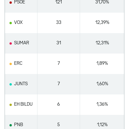
PSOE
121
31,70%
VOX
33
12,39%
SUMAR
31
12,31%
ERC
7
1,89%
JUNTS
7
1,60%
EH BILDU
6
1,36%
PNB
5
1,12%