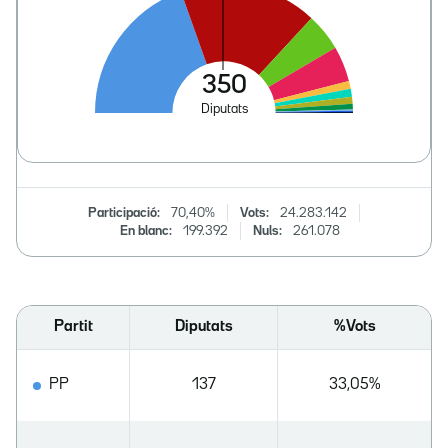
Participació:
70,40%
Vots:
24.283.142
En blanc:
199.392
Nuls:
261.078
Partit
Diputats
%Vots
PP
137
33,05%