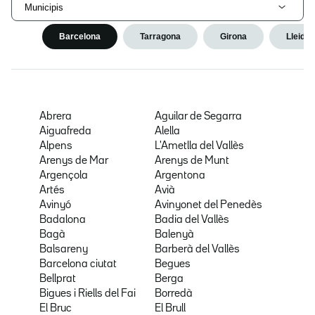
Municipis
Barcelona
Tarragona
Girona
Lleida
Abrera
Aguilar de Segarra
Aiguafreda
Alella
Alpens
L'Ametlla del Vallès
Arenys de Mar
Arenys de Munt
Argençola
Argentona
Artés
Avià
Avinyó
Avinyonet del Penedès
Badalona
Badia del Vallès
Bagà
Balenyà
Balsareny
Barberà del Vallès
Barcelona ciutat
Begues
Bellprat
Berga
Bigues i Riells del Fai
Borredà
El Bruc
El Brull