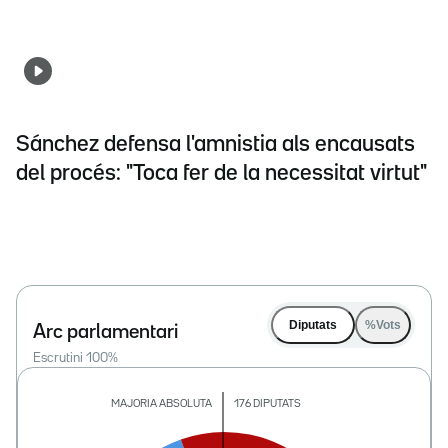
Sánchez defensa l'amnistia als encausats
del procés: "Toca fer de la necessitat virtut"
Diputats
%Vots
Arc parlamentari
Escrutini
100
%