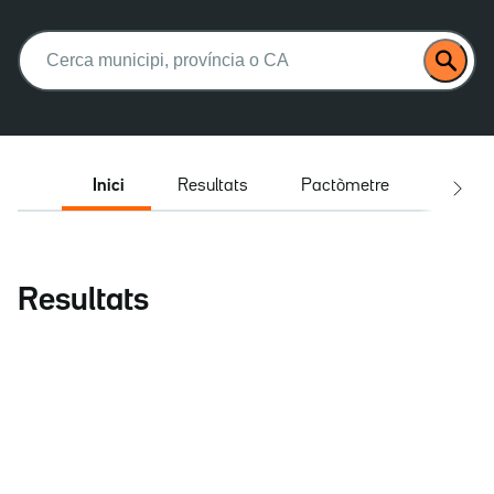
Buscar:
Inici
Resultats
Pactòmetre
Entrev
Resultats