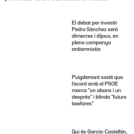
El debat per investir
Pedro Sánchez serà
dimecres i dijous, en
plena campanya
antiamnistia
Puigdemont sosté que
l'acord amb el PSOE
marca "un abans i un
després" i blinda "futurs
lawfares"
Qui és García-Castellón,