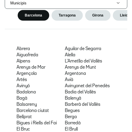
Municipis
Barcelona
Tarragona
Girona
Lleida
Abrera
Aguilar de Segarra
Aiguafreda
Alella
Alpens
L'Ametlla del Vallès
Arenys de Mar
Arenys de Munt
Argençola
Argentona
Artés
Avià
Avinyó
Avinyonet del Penedès
Badalona
Badia del Vallès
Bagà
Balenyà
Balsareny
Barberà del Vallès
Barcelona ciutat
Begues
Bellprat
Berga
Bigues i Riells del Fai
Borredà
El Bruc
El Brull