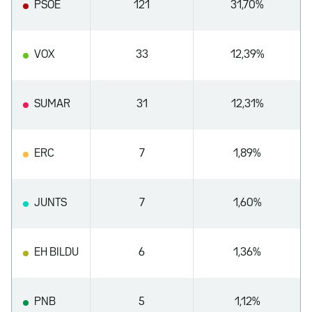
PSOE
121
31,70%
VOX
33
12,39%
SUMAR
31
12,31%
ERC
7
1,89%
JUNTS
7
1,60%
EH BILDU
6
1,36%
PNB
5
1,12%