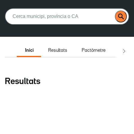
Buscar:
Inici
Resultats
Pactòmetre
Entrev
Resultats