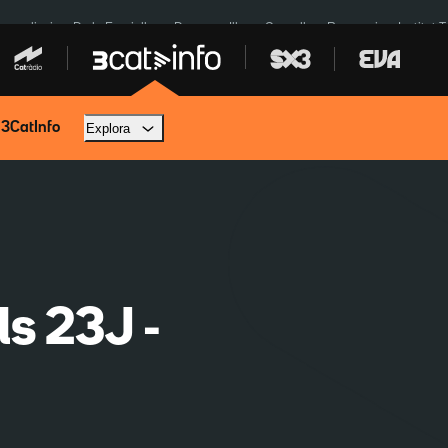
res eclipsi
De la Espriella
Dos anys Illa
Granollers Paraguai
Institut 
 3CatInfo
Explora
ls 23J -