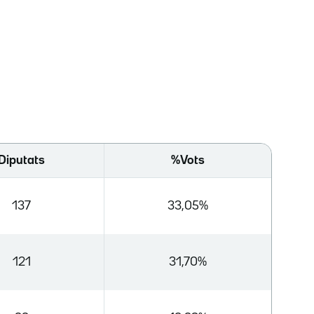
Diputats
%Vots
137
33,05%
121
31,70%