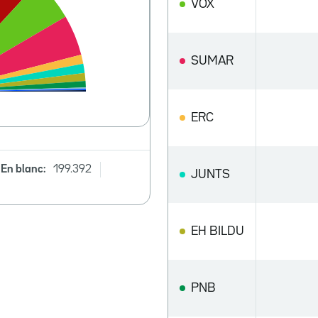
VOX
SUMAR
ERC
En blanc:
199.392
JUNTS
EH BILDU
PNB