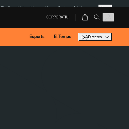
Més
Tailàndia
Multa a Meta
Menors Ceuta
Àtic Ayuso
CORPORATIU
Esports
El Temps
Directes