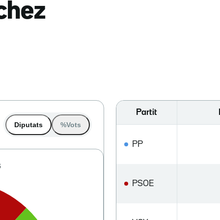
nchez
Partit
Diputats
%Vots
PP
PSOE