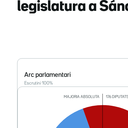
legislatura a Sá
Arc parlamentari
Escrutini
100
%