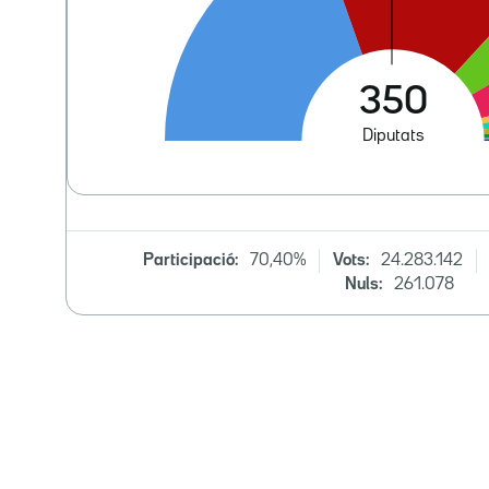
Participació:
70,40%
Vots:
24.283.142
Nuls:
261.078