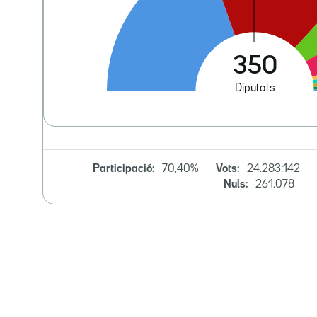
Participació:
70,40%
Vots:
24.283.142
Nuls:
261.078