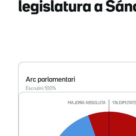
legislatura a Sá
Arc parlamentari
Escrutini
100
%