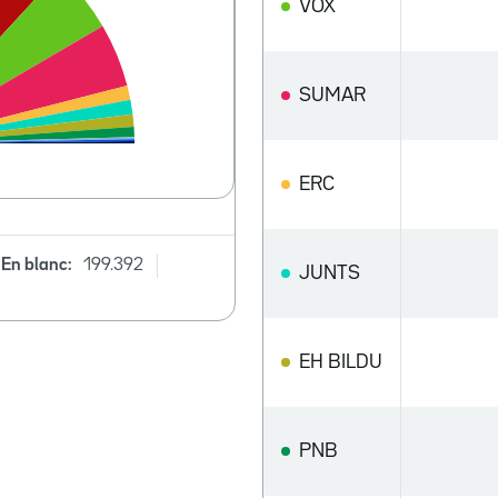
VOX
SUMAR
ERC
En blanc:
199.392
JUNTS
EH BILDU
PNB