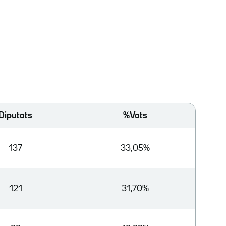
Diputats
%Vots
137
33,05%
121
31,70%