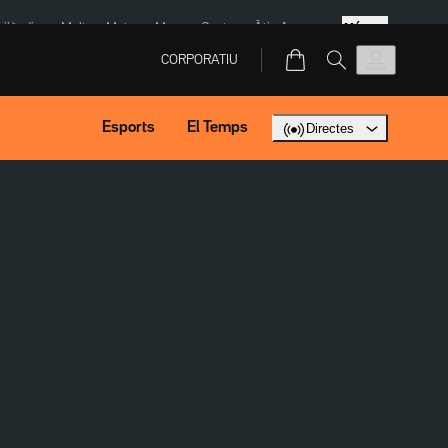
Més
Tailàndia
Multa a Meta
Menors Ceuta
Àtic Ayuso
CORPORATIU
Esports
El Temps
Directes