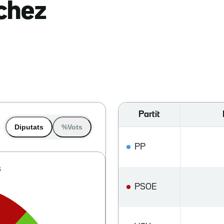
nchez
Partit
Diputats
%Vots
PP
PSOE