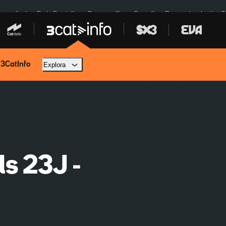
res eclipsi
De la Espriella
Dos anys Illa
Granollers Paraguai
Institut 
 3CatInfo
Explora
ls 23J -