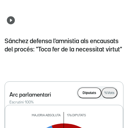
Sánchez defensa l'amnistia als encausats
del procés: "Toca fer de la necessitat virtut"
Diputats
%Vots
Arc parlamentari
Escrutini
100
%