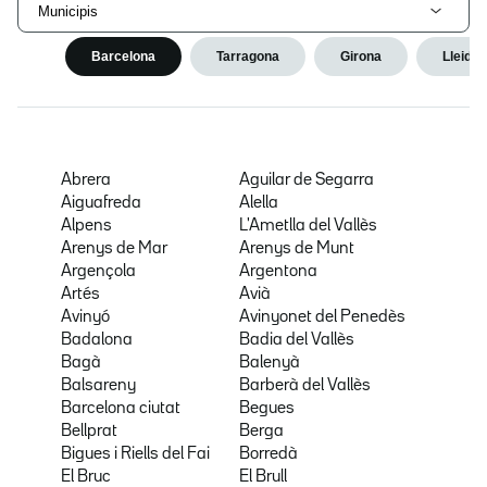
Municipis
Barcelona
Tarragona
Girona
Lleida
Abrera
Aguilar de Segarra
Aiguafreda
Alella
Alpens
L'Ametlla del Vallès
Arenys de Mar
Arenys de Munt
Argençola
Argentona
Artés
Avià
Avinyó
Avinyonet del Penedès
Badalona
Badia del Vallès
Bagà
Balenyà
Balsareny
Barberà del Vallès
Barcelona ciutat
Begues
Bellprat
Berga
Bigues i Riells del Fai
Borredà
El Bruc
El Brull