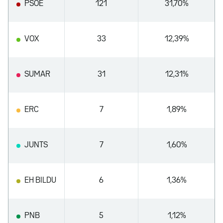
PSOE
121
31,70%
VOX
33
12,39%
SUMAR
31
12,31%
ERC
7
1,89%
JUNTS
7
1,60%
EH BILDU
6
1,36%
PNB
5
1,12%