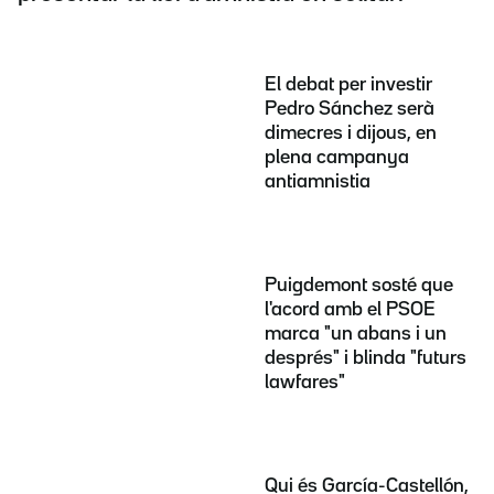
El debat per investir
Pedro Sánchez serà
dimecres i dijous, en
plena campanya
antiamnistia
Puigdemont sosté que
l'acord amb el PSOE
marca "un abans i un
després" i blinda "futurs
lawfares"
Qui és García-Castellón,