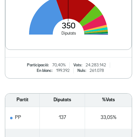
Participació:
70,40%
Vots:
24.283.142
En blanc:
199.392
Nuls:
261.078
Partit
Diputats
%Vots
PP
137
33,05%