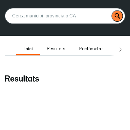
Buscar:
Inici
Resultats
Pactòmetre
Entrev
Resultats