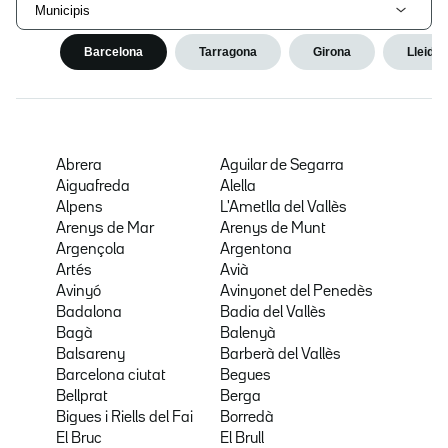
Municipis
Barcelona
Tarragona
Girona
Lleida
Abrera
Aguilar de Segarra
Aiguafreda
Alella
Alpens
L'Ametlla del Vallès
Arenys de Mar
Arenys de Munt
Argençola
Argentona
Artés
Avià
Avinyó
Avinyonet del Penedès
Badalona
Badia del Vallès
Bagà
Balenyà
Balsareny
Barberà del Vallès
Barcelona ciutat
Begues
Bellprat
Berga
Bigues i Riells del Fai
Borredà
El Bruc
El Brull