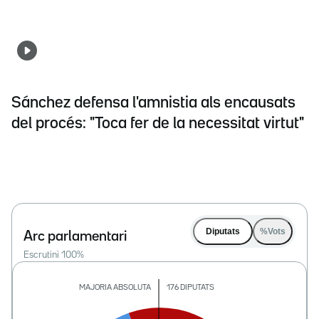
Sánchez defensa l'amnistia als encausats
del procés: "Toca fer de la necessitat virtut"
Diputats
%Vots
Arc parlamentari
Escrutini
100
%