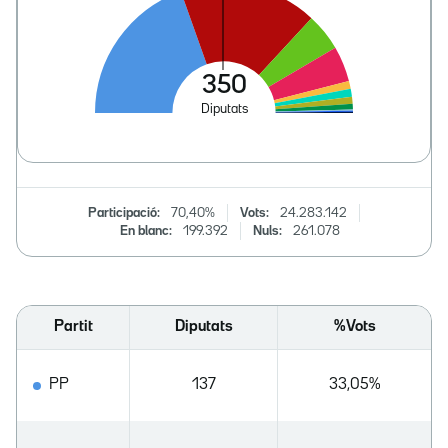
Participació:
70,40%
Vots:
24.283.142
En blanc:
199.392
Nuls:
261.078
Partit
Diputats
%Vots
PP
137
33,05%