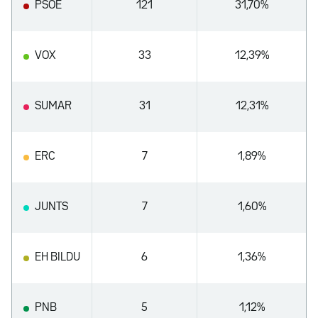
PSOE
121
31,70%
VOX
33
12,39%
SUMAR
31
12,31%
ERC
7
1,89%
JUNTS
7
1,60%
EH BILDU
6
1,36%
PNB
5
1,12%