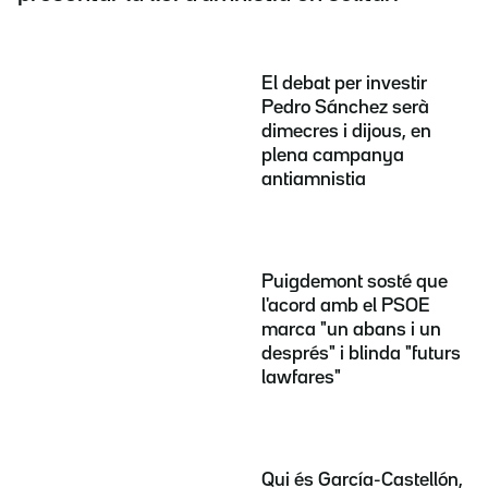
El debat per investir
Pedro Sánchez serà
dimecres i dijous, en
plena campanya
antiamnistia
Puigdemont sosté que
l'acord amb el PSOE
marca "un abans i un
després" i blinda "futurs
lawfares"
Qui és García-Castellón,