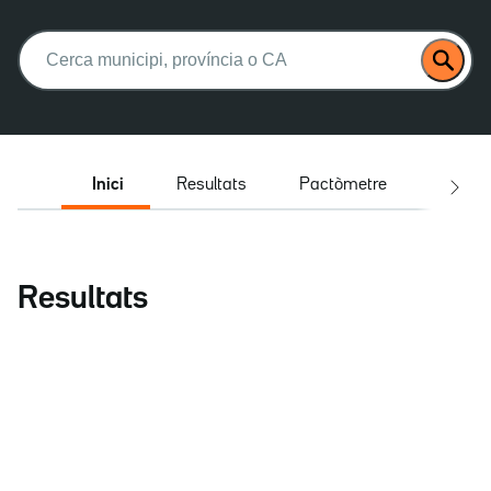
Buscar:
Inici
Resultats
Pactòmetre
Entrev
Resultats