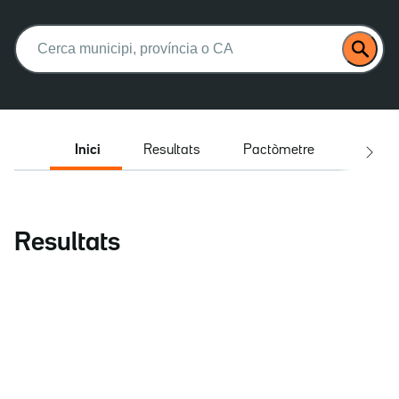
Buscar:
Inici
Resultats
Pactòmetre
Entrev
Resultats