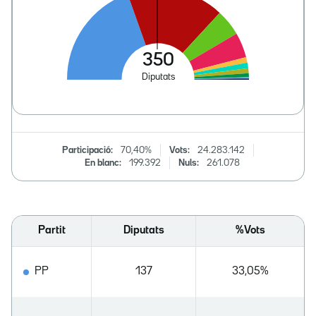
Participació:
70,40%
Vots:
24.283.142
En blanc:
199.392
Nuls:
261.078
Partit
Diputats
%Vots
PP
137
33,05%