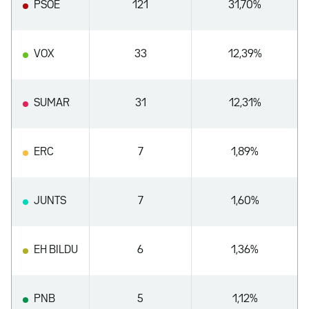
PSOE
121
31,70%
VOX
33
12,39%
SUMAR
31
12,31%
ERC
7
1,89%
JUNTS
7
1,60%
EH BILDU
6
1,36%
PNB
5
1,12%