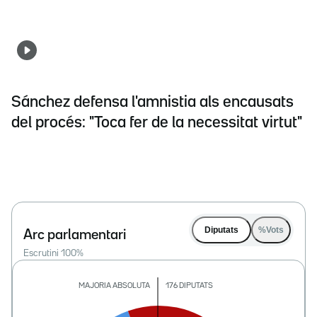
Sánchez defensa l'amnistia als encausats
del procés: "Toca fer de la necessitat virtut"
Diputats
%Vots
Arc parlamentari
Escrutini
100
%