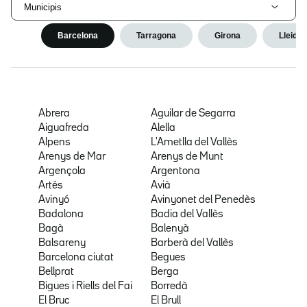
Municipis
Barcelona
Tarragona
Girona
Lleida
Abrera
Aguilar de Segarra
Aiguafreda
Alella
Alpens
L'Ametlla del Vallès
Arenys de Mar
Arenys de Munt
Argençola
Argentona
Artés
Avià
Avinyó
Avinyonet del Penedès
Badalona
Badia del Vallès
Bagà
Balenyà
Balsareny
Barberà del Vallès
Barcelona ciutat
Begues
Bellprat
Berga
Bigues i Riells del Fai
Borredà
El Bruc
El Brull