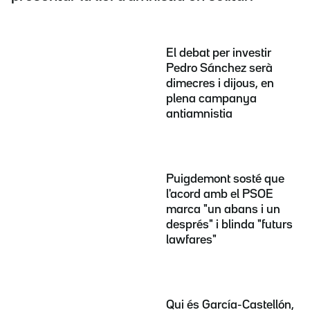
El debat per investir
Pedro Sánchez serà
dimecres i dijous, en
plena campanya
antiamnistia
Puigdemont sosté que
l'acord amb el PSOE
marca "un abans i un
després" i blinda "futurs
lawfares"
Qui és García-Castellón,