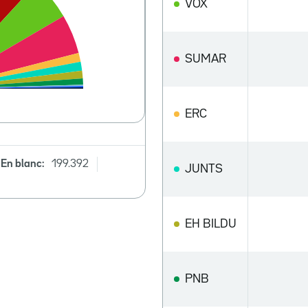
VOX
SUMAR
ERC
En blanc:
199.392
JUNTS
EH BILDU
PNB