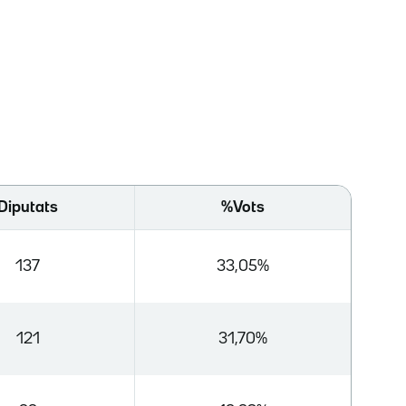
Diputats
%Vots
137
33,05%
121
31,70%