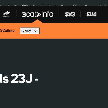
ardejos Kíiv
ERC
SpaceX
Accident Tona
Sánchez Europa
Marla
 3CatInfo
Explora
ls 23J -