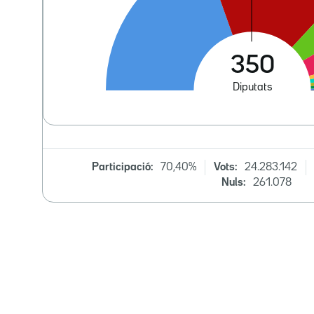
Participació:
70,40%
Vots:
24.283.142
Nuls:
261.078