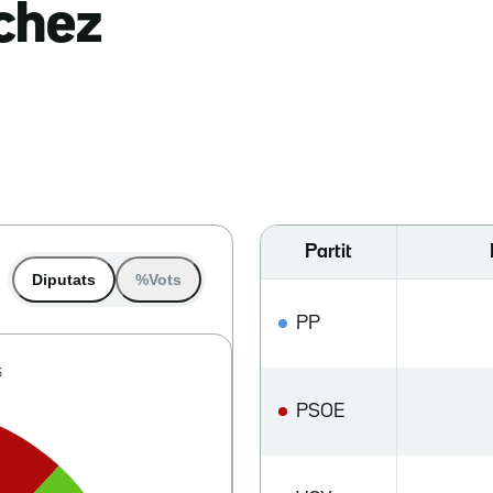
nchez
Partit
Diputats
%Vots
PP
PSOE