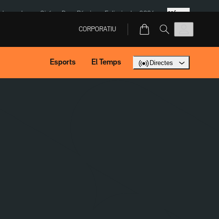
Més
ska
Jaume Giró
Dron Rússia
Eclipsi solar 2026
CORPORATIU
Esports
El Temps
Directes