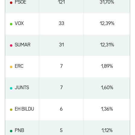
PSOE
121
31,70%
VOX
33
12,39%
SUMAR
31
12,31%
ERC
7
1,89%
JUNTS
7
1,60%
EH BILDU
6
1,36%
PNB
5
1,12%