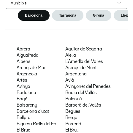
Municipis
Barcelona
Tarragona
Girona
Lleida
Abrera
Aguilar de Segarra
Aiguafreda
Alella
Alpens
L'Ametlla del Vallès
Arenys de Mar
Arenys de Munt
Argençola
Argentona
Artés
Avià
Avinyó
Avinyonet del Penedès
Badalona
Badia del Vallès
Bagà
Balenyà
Balsareny
Barberà del Vallès
Barcelona ciutat
Begues
Bellprat
Berga
Bigues i Riells del Fai
Borredà
El Bruc
El Brull