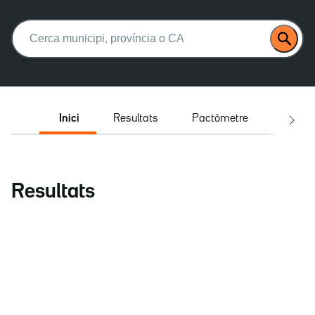
Buscar:
Inici
Resultats
Pactòmetre
Entrev
Resultats