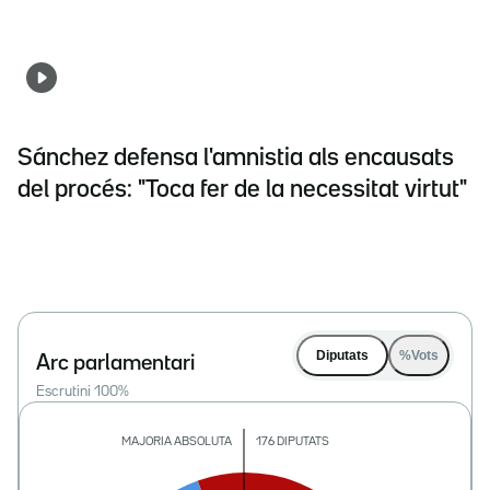
Sánchez defensa l'amnistia als encausats
del procés: "Toca fer de la necessitat virtut"
Diputats
%Vots
Arc parlamentari
Escrutini
100
%