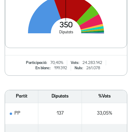
Participació:
70,40%
Vots:
24.283.142
En blanc:
199.392
Nuls:
261.078
Partit
Diputats
%Vots
PP
137
33,05%