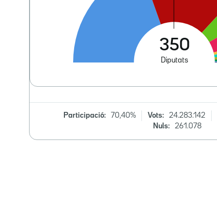
Participació:
70,40%
Vots:
24.283.142
Nuls:
261.078