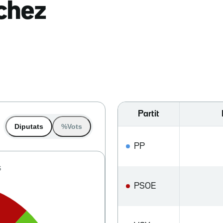
nchez
Partit
Diputats
%Vots
PP
PSOE