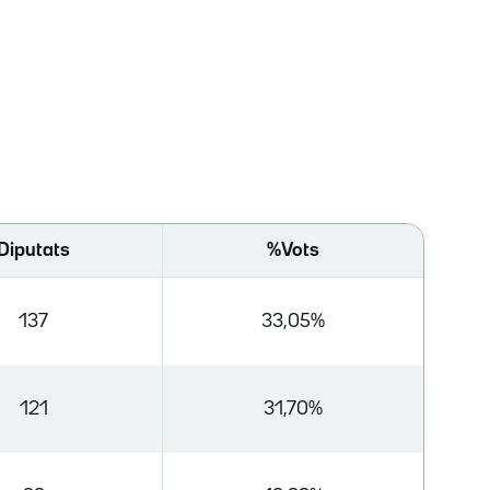
Diputats
%Vots
137
33,05%
121
31,70%