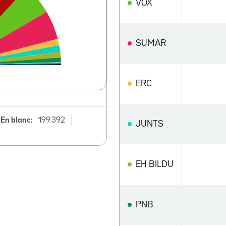
VOX
SUMAR
ERC
En blanc:
199.392
JUNTS
EH BILDU
PNB