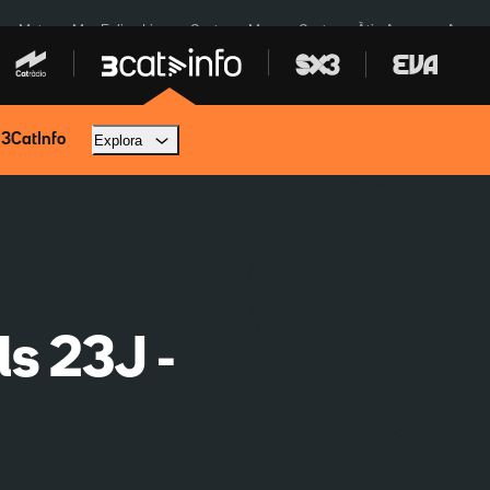
a a Meta
Mor Felipe Lipe
Ceuta
Menors Ceuta
Àtic Ayuso
Aparca
 3CatInfo
Explora
ls 23J -