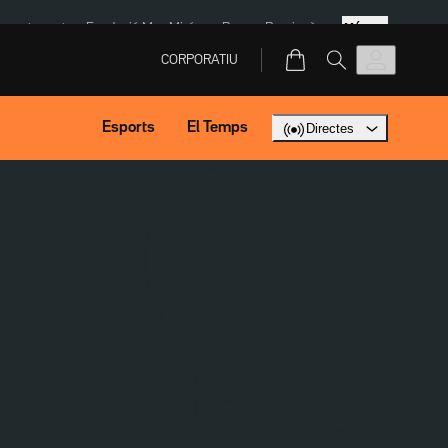
Més
ment agost
Fundació Mas Miró
eBay
Perpinyà
CORPORATIU
Esports
El Temps
Directes