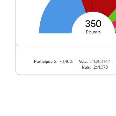
Participació:
70,40%
Vots:
24.283.142
Nuls:
261.078