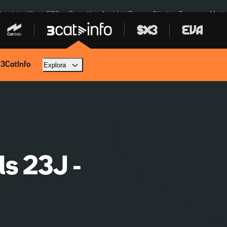
ardejos Kíiv
ERC
SpaceX
Accident Tona
Sánchez Europa
Marla
 3CatInfo
Explora
ls 23J -