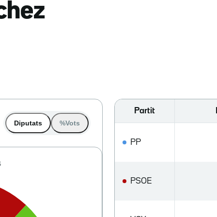
nchez
Partit
Diputats
%Vots
PP
PSOE