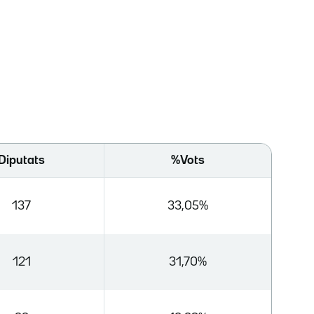
Diputats
%Vots
137
33,05%
121
31,70%