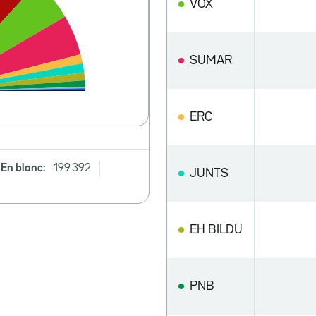
VOX
SUMAR
ERC
En blanc:
199.392
JUNTS
EH BILDU
PNB