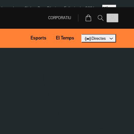
Més
ska
Jaume Giró
Dron Rússia
Eclipsi solar 2026
CORPORATIU
Esports
El Temps
Directes