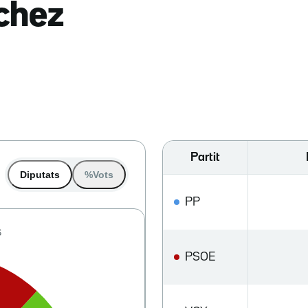
nchez
Partit
Diputats
%Vots
PP
PSOE