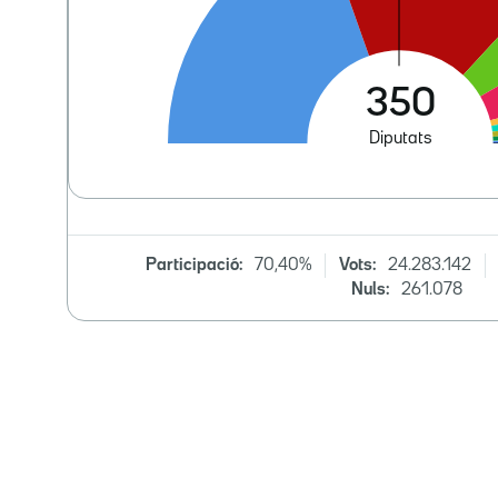
Participació:
70,40%
Vots:
24.283.142
Nuls:
261.078