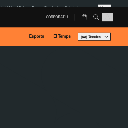
Més
dació Mas Miró
eBay
Perpinyà
Robatoris coure
CORPORATIU
Esports
El Temps
Directes