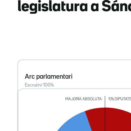
legislatura a Sá
Arc parlamentari
Escrutini
100
%