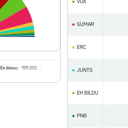
VOX
SUMAR
ERC
En blanc:
199.392
JUNTS
EH BILDU
PNB