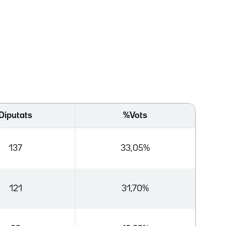
Diputats
%Vots
137
33,05%
121
31,70%