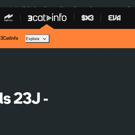
cat
Institut Tailàndia
Ceuta
Menors Ceuta
Aparcament agost
Fun
 3CatInfo
Explora
ls 23J -