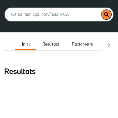
Buscar:
Inici
Resultats
Pactòmetre
Entrev
Resultats