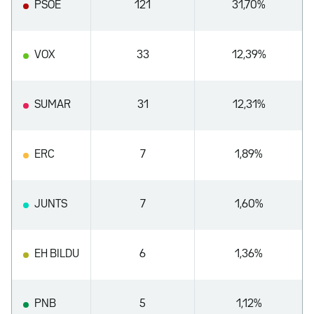
PSOE
121
31,70%
VOX
33
12,39%
SUMAR
31
12,31%
ERC
7
1,89%
JUNTS
7
1,60%
EH BILDU
6
1,36%
PNB
5
1,12%