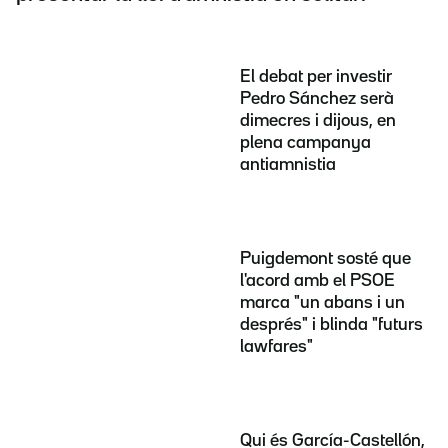
El debat per investir
Pedro Sánchez serà
dimecres i dijous, en
plena campanya
antiamnistia
Puigdemont sosté que
l'acord amb el PSOE
marca "un abans i un
després" i blinda "futurs
lawfares"
Qui és García-Castellón,