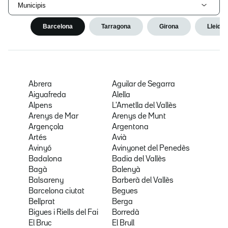
Municipis
Barcelona
Tarragona
Girona
Lleida
Abrera
Aguilar de Segarra
Aiguafreda
Alella
Alpens
L'Ametlla del Vallès
Arenys de Mar
Arenys de Munt
Argençola
Argentona
Artés
Avià
Avinyó
Avinyonet del Penedès
Badalona
Badia del Vallès
Bagà
Balenyà
Balsareny
Barberà del Vallès
Barcelona ciutat
Begues
Bellprat
Berga
Bigues i Riells del Fai
Borredà
El Bruc
El Brull