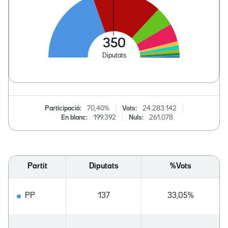
Participació:
70,40%
Vots:
24.283.142
En blanc:
199.392
Nuls:
261.078
Partit
Diputats
%Vots
PP
137
33,05%