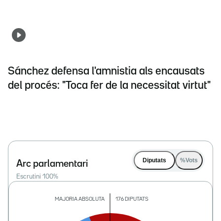
Sánchez defensa l'amnistia als encausats
del procés: "Toca fer de la necessitat virtut"
Diputats
%Vots
Arc parlamentari
Escrutini
100
%