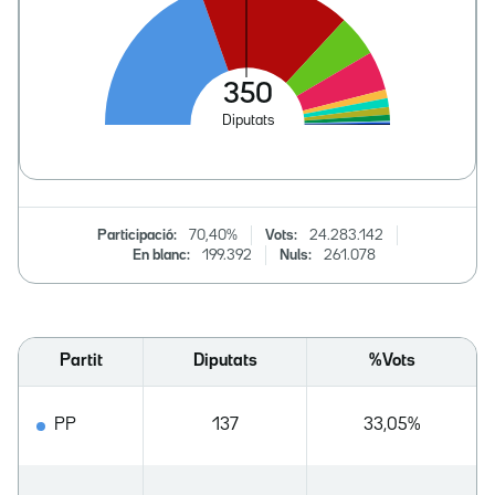
Participació:
70,40%
Vots:
24.283.142
En blanc:
199.392
Nuls:
261.078
Partit
Diputats
%Vots
PP
137
33,05%