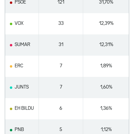
PSOE
121
31,70%
VOX
33
12,39%
SUMAR
31
12,31%
ERC
7
1,89%
JUNTS
7
1,60%
EH BILDU
6
1,36%
PNB
5
1,12%