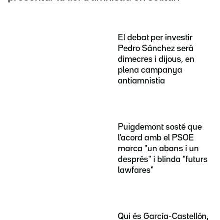
El debat per investir
Pedro Sánchez serà
dimecres i dijous, en
plena campanya
antiamnistia
Puigdemont sosté que
l'acord amb el PSOE
marca "un abans i un
després" i blinda "futurs
lawfares"
Qui és García-Castellón,