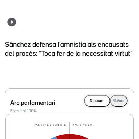
Sánchez defensa l'amnistia als encausats
del procés: "Toca fer de la necessitat virtut"
Diputats
%Vots
Arc parlamentari
Escrutini
100
%