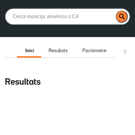
Buscar:
Inici
Resultats
Pactòmetre
Entrev
Resultats