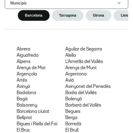
Municipis
Barcelona
Tarragona
Girona
Lleida
Abrera
Aguilar de Segarra
Aiguafreda
Alella
Alpens
L'Ametlla del Vallès
Arenys de Mar
Arenys de Munt
Argençola
Argentona
Artés
Avià
Avinyó
Avinyonet del Penedès
Badalona
Badia del Vallès
Bagà
Balenyà
Balsareny
Barberà del Vallès
Barcelona ciutat
Begues
Bellprat
Berga
Bigues i Riells del Fai
Borredà
El Bruc
El Brull