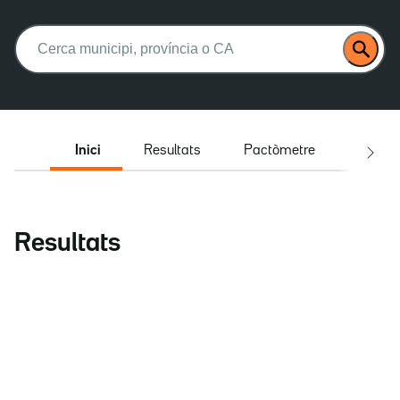
Buscar:
Inici
Resultats
Pactòmetre
Entrev
Resultats