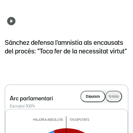
Sánchez defensa l'amnistia als encausats
del procés: "Toca fer de la necessitat virtut"
Diputats
%Vots
Arc parlamentari
Escrutini
100
%