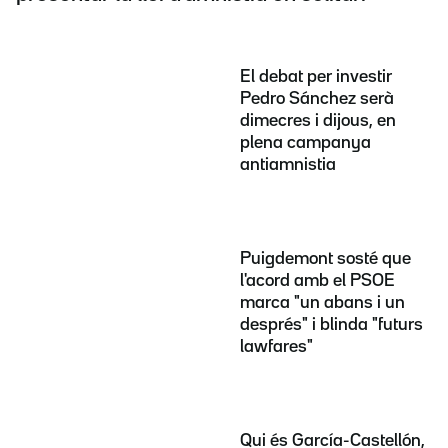
El debat per investir
Pedro Sánchez serà
dimecres i dijous, en
plena campanya
antiamnistia
Puigdemont sosté que
l'acord amb el PSOE
marca "un abans i un
després" i blinda "futurs
lawfares"
Qui és García-Castellón,