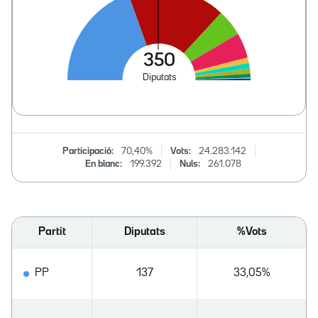
Participació:
70,40%
Vots:
24.283.142
En blanc:
199.392
Nuls:
261.078
Partit
Diputats
%Vots
PP
137
33,05%