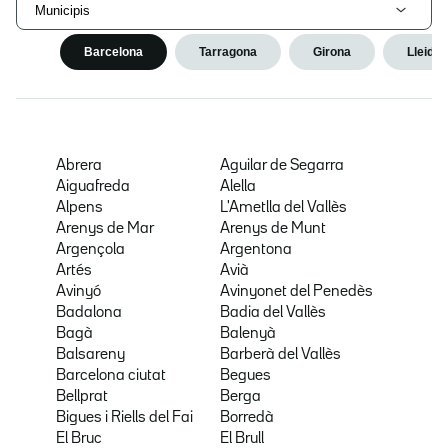
Municipis
Barcelona
Tarragona
Girona
Lleida
Abrera
Aguilar de Segarra
Aiguafreda
Alella
Alpens
L'Ametlla del Vallès
Arenys de Mar
Arenys de Munt
Argençola
Argentona
Artés
Avià
Avinyó
Avinyonet del Penedès
Badalona
Badia del Vallès
Bagà
Balenyà
Balsareny
Barberà del Vallès
Barcelona ciutat
Begues
Bellprat
Berga
Bigues i Riells del Fai
Borredà
El Bruc
El Brull