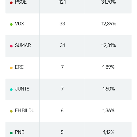
PSOE
121
31,70%
VOX
33
12,39%
SUMAR
31
12,31%
ERC
7
1,89%
JUNTS
7
1,60%
EH BILDU
6
1,36%
PNB
5
1,12%