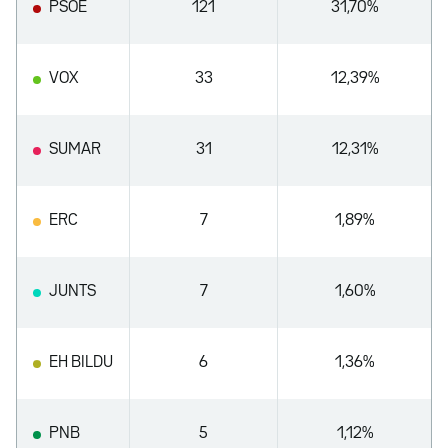
PSOE
121
31,70%
VOX
33
12,39%
SUMAR
31
12,31%
ERC
7
1,89%
JUNTS
7
1,60%
EH BILDU
6
1,36%
PNB
5
1,12%