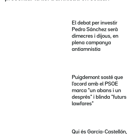
El debat per investir
Pedro Sánchez serà
dimecres i dijous, en
plena campanya
antiamnistia
Puigdemont sosté que
l'acord amb el PSOE
marca "un abans i un
després" i blinda "futurs
lawfares"
Qui és García-Castellón,