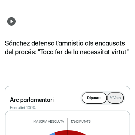
Sánchez defensa l'amnistia als encausats
del procés: "Toca fer de la necessitat virtut"
Diputats
%Vots
Arc parlamentari
Escrutini
100
%