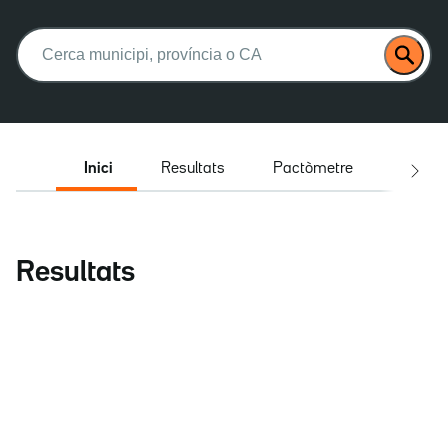
Buscar:
Inici
Resultats
Pactòmetre
Entrev
Resultats