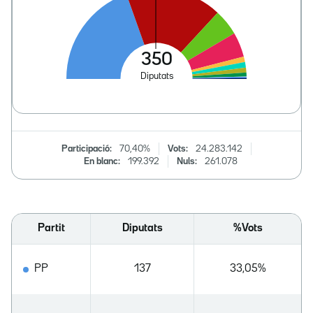
Participació:
70,40%
Vots:
24.283.142
En blanc:
199.392
Nuls:
261.078
Partit
Diputats
%Vots
PP
137
33,05%