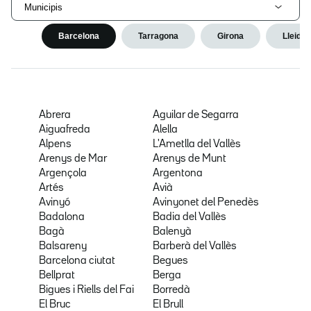
Municipis
Barcelona
Tarragona
Girona
Lleida
Abrera
Aguilar de Segarra
Aiguafreda
Alella
Alpens
L'Ametlla del Vallès
Arenys de Mar
Arenys de Munt
Argençola
Argentona
Artés
Avià
Avinyó
Avinyonet del Penedès
Badalona
Badia del Vallès
Bagà
Balenyà
Balsareny
Barberà del Vallès
Barcelona ciutat
Begues
Bellprat
Berga
Bigues i Riells del Fai
Borredà
El Bruc
El Brull