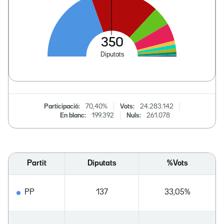
Participació:
70,40%
Vots:
24.283.142
En blanc:
199.392
Nuls:
261.078
Partit
Diputats
%Vots
PP
137
33,05%