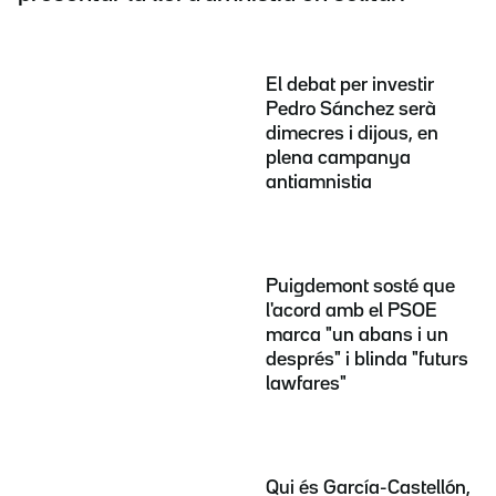
El debat per investir
Pedro Sánchez serà
dimecres i dijous, en
plena campanya
antiamnistia
Puigdemont sosté que
l'acord amb el PSOE
marca "un abans i un
després" i blinda "futurs
lawfares"
Qui és García-Castellón,