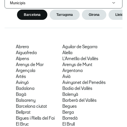
Municipis
Barcelona
Tarragona
Girona
Lleida
Abrera
Aguilar de Segarra
Aiguafreda
Alella
Alpens
L'Ametlla del Vallès
Arenys de Mar
Arenys de Munt
Argençola
Argentona
Artés
Avià
Avinyó
Avinyonet del Penedès
Badalona
Badia del Vallès
Bagà
Balenyà
Balsareny
Barberà del Vallès
Barcelona ciutat
Begues
Bellprat
Berga
Bigues i Riells del Fai
Borredà
El Bruc
El Brull