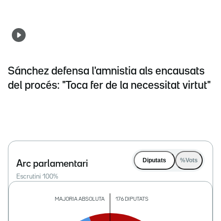
Sánchez defensa l'amnistia als encausats
del procés: "Toca fer de la necessitat virtut"
Diputats
%Vots
Arc parlamentari
Escrutini
100
%