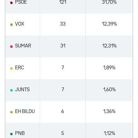
PSOE
121
31,70%
VOX
33
12,39%
SUMAR
31
12,31%
ERC
7
1,89%
JUNTS
7
1,60%
EH BILDU
6
1,36%
PNB
5
1,12%