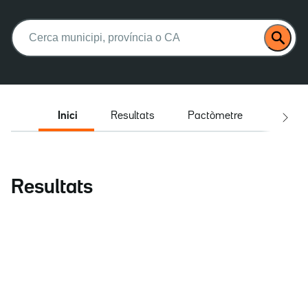
Buscar:
Inici
Resultats
Pactòmetre
Entrev
Resultats