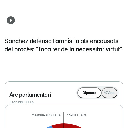
Sánchez defensa l'amnistia als encausats
del procés: "Toca fer de la necessitat virtut"
Diputats
%Vots
Arc parlamentari
Escrutini
100
%