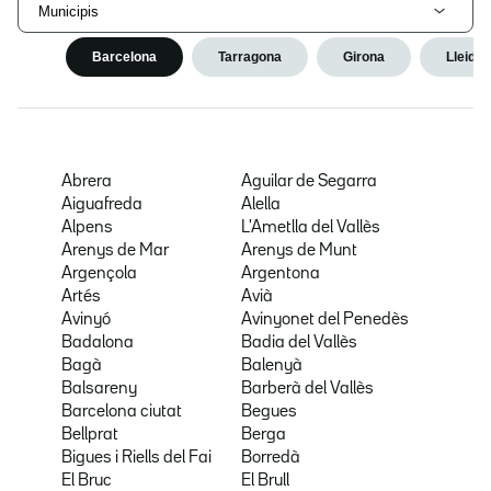
Municipis
Barcelona
Tarragona
Girona
Lleida
Abrera
Aguilar de Segarra
Aiguafreda
Alella
Alpens
L'Ametlla del Vallès
Arenys de Mar
Arenys de Munt
Argençola
Argentona
Artés
Avià
Avinyó
Avinyonet del Penedès
Badalona
Badia del Vallès
Bagà
Balenyà
Balsareny
Barberà del Vallès
Barcelona ciutat
Begues
Bellprat
Berga
Bigues i Riells del Fai
Borredà
El Bruc
El Brull