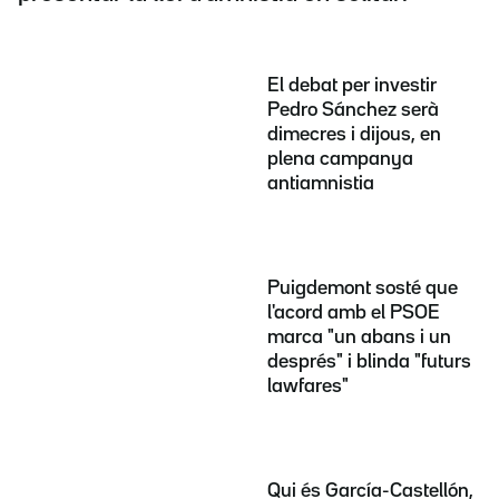
El debat per investir
Pedro Sánchez serà
dimecres i dijous, en
plena campanya
antiamnistia
Puigdemont sosté que
l'acord amb el PSOE
marca "un abans i un
després" i blinda "futurs
lawfares"
Qui és García-Castellón,