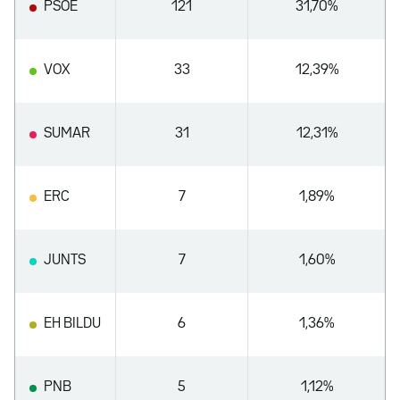
PSOE
121
31,70%
VOX
33
12,39%
SUMAR
31
12,31%
ERC
7
1,89%
JUNTS
7
1,60%
EH BILDU
6
1,36%
PNB
5
1,12%