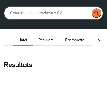
Buscar:
Inici
Resultats
Pactòmetre
Entrev
Resultats