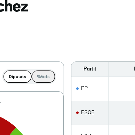
nchez
Partit
Diputats
%Vots
PP
PSOE