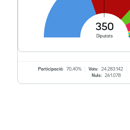
Participació:
70,40%
Vots:
24.283.142
Nuls:
261.078