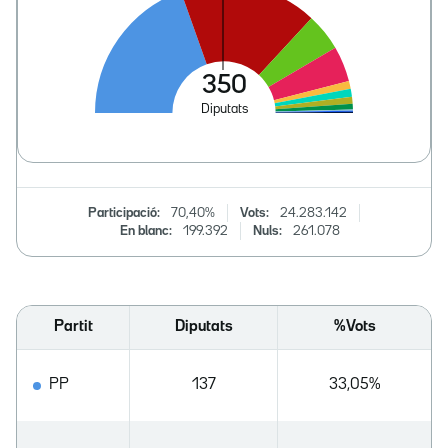
Participació:
70,40%
Vots:
24.283.142
En blanc:
199.392
Nuls:
261.078
Partit
Diputats
%Vots
PP
137
33,05%