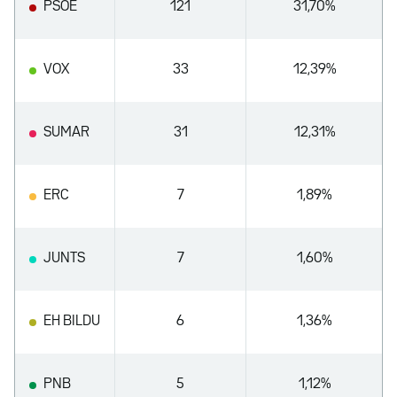
PSOE
121
31,70%
VOX
33
12,39%
SUMAR
31
12,31%
ERC
7
1,89%
JUNTS
7
1,60%
EH BILDU
6
1,36%
PNB
5
1,12%