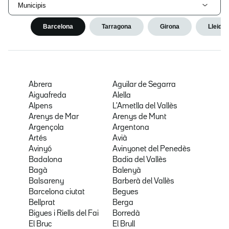
Municipis
Barcelona
Tarragona
Girona
Lleida
Abrera
Aguilar de Segarra
Aiguafreda
Alella
Alpens
L'Ametlla del Vallès
Arenys de Mar
Arenys de Munt
Argençola
Argentona
Artés
Avià
Avinyó
Avinyonet del Penedès
Badalona
Badia del Vallès
Bagà
Balenyà
Balsareny
Barberà del Vallès
Barcelona ciutat
Begues
Bellprat
Berga
Bigues i Riells del Fai
Borredà
El Bruc
El Brull