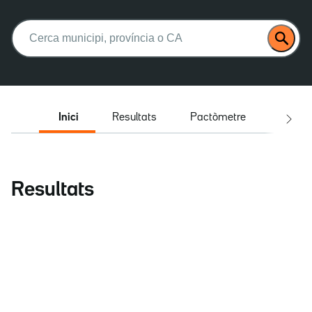
Buscar:
Inici
Resultats
Pactòmetre
Entrev
Resultats