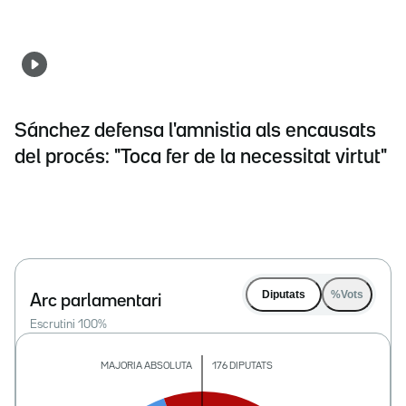
Sánchez defensa l'amnistia als encausats
del procés: "Toca fer de la necessitat virtut"
Diputats
%Vots
Arc parlamentari
Escrutini
100
%