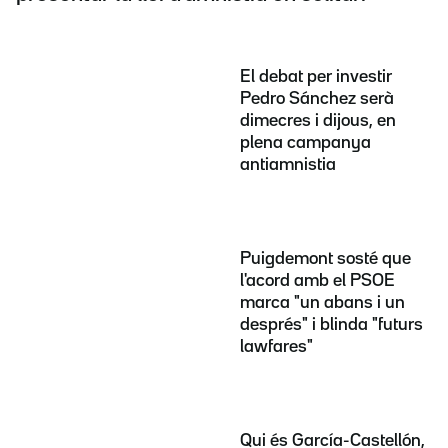
El debat per investir
Pedro Sánchez serà
dimecres i dijous, en
plena campanya
antiamnistia
Puigdemont sosté que
l'acord amb el PSOE
marca "un abans i un
després" i blinda "futurs
lawfares"
Qui és García-Castellón,