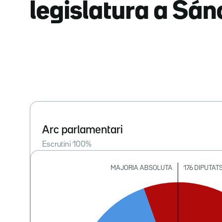
legislatura a Sá
Arc parlamentari
Escrutini
100
%