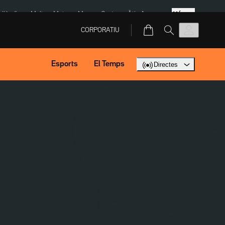
Més
Tailàndia
Multa a Meta
Menors Ceuta
Àtic Ayuso
CORPORATIU
Esports
El Temps
Directes