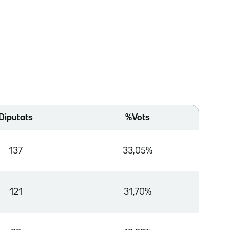
Diputats
%Vots
137
33,05%
121
31,70%