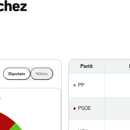
nchez
Partit
Diputats
%Vots
PP
PSOE