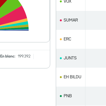
VOX
SUMAR
ERC
En blanc:
199.392
JUNTS
EH BILDU
PNB