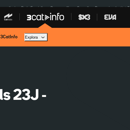
res eclipsi
De la Espriella
Dos anys Illa
Granollers Paraguai
Institut 
 3CatInfo
Explora
ls 23J -