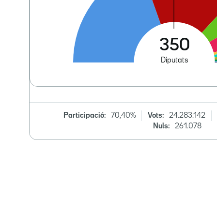
Participació:
70,40%
Vots:
24.283.142
Nuls:
261.078